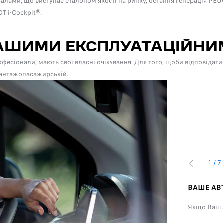
лами, що виступає еталоном якості на ринку, остання генерація PE
T i-Cockpit®.
 ВАШИМИ ЕКСПЛУАТАЦІЙН
професіонали, мають свої власні очікування. Для того, щоби відпові
Вантажопасажирській.
1
/
7
ПОПЕРЕДН
А КОНФІГУРАЦІЯ
ВАШЕ АВ
одифікації – базовий автомобіль готовий до
Якщо Ваш а
налаштувань відповідно до Ваших найособливіших