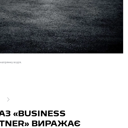
напрямку водія.
ІЙ
НАСТУПНИЙ
АЗ «BUSINESS
К
TNER» ВИРАЖАЄ