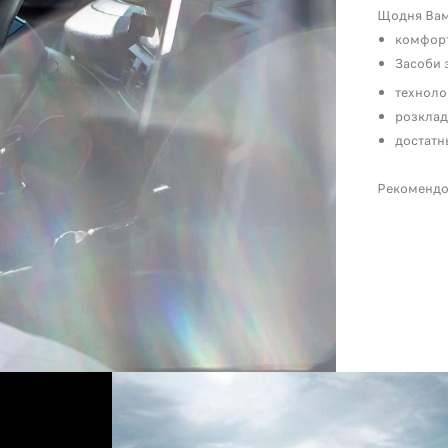
Щодня Вам 
комфорт
Засоби з
технолог
розклад
достатн
Рекомендо