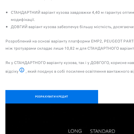
СТАНДАРТНИЙ варіант кузова завдовжки 4,40 м гарантує оптиміз
модифікації.
ДОВГИЙ варіант кузова забезпечує більшу місткість, досягаючи 4
Розроблений на основі варіанту платформи EMP2, PEUGEOT PARTNE
між тротуарами складає лише 10,82 м для СТАНДАРТНОГО варіанту 
Як у СТАНДАРТНОГО варіанту кузова, так і у ДОВГОГО, корисне на
відсіку
, який поєднує в собі посилене освітлення вантажного ві
Доступно на замовлення, в залежності від модифікації
РОЗРАХУВАТИ КРЕДИТ