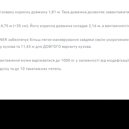
овану корисну довжину 1,81 м. Така довжина дозволяє завантажити 2 
,75 м (+35 см). Його корисна довжина складає 2,16 м, а вантажомісткіс
R забезпечує більш легке маневрування завдяки своїм укороченим з
кузова та 11,43 м для ДОВГОГО варіанту кузова.
вантаження може варіюватися до 1000 кг у залежності від модифікац
дсіку та до 10 такелажних петель.