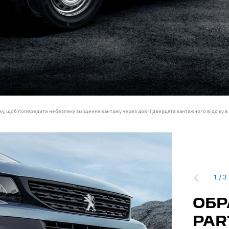
жу, щоб попередити небезпеку зміщення вантажу через довгі дверцята вантажного відсіку в 
1
/
3
ПОПЕРЕДН
ОМІСНЕ СИДІННЯ
ОБР
FLEX
PAR