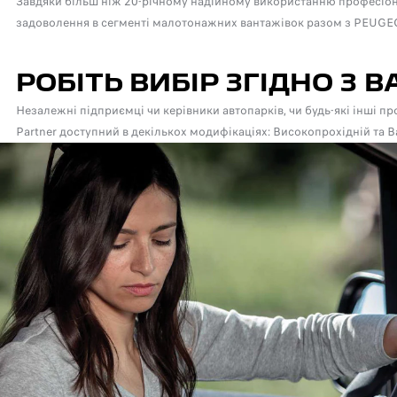
Завдяки більш ніж 20-річному надійному використанню професіона
задоволення в сегменті малотонажних вантажівок разом з PEUGEO
РОБІТЬ ВИБІР ЗГІДНО З
Незалежні підприємці чи керівники автопарків, чи будь-які інші 
Partner доступний в декількох модифікаціях: Високопрохідній та 
ІНДИВІДУАЛЬН
В ПРОФЕСІЙНІЙ м
індивідуальних 