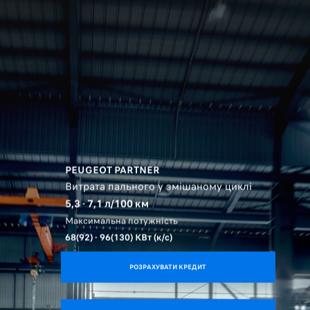
PEUGEOT PARTNER
Витрата пального у змішаному циклі
5,3 - 7,1 л/100 км
Максимальна потужність
68(92) - 96(130)
КВт (к/с)
РОЗРАХУВАТИ КРЕДИТ