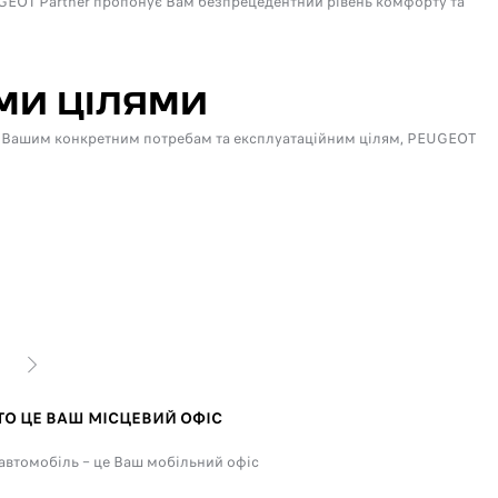
UGEOT Partner пропонує Вам безпрецедентний рівень комфорту та
ИМИ ЦІЛЯМИ
дати Вашим конкретним потребам та експлуатаційним цілям, PEUGEOT
ІЙ
НАСТУПНИЙ
ТО ЦЕ ВАШ МІСЦЕВИЙ ОФІС
ПОД
втомобіль – це Ваш мобільний офіс
Якщо