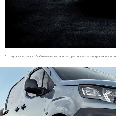
Структурна ілюстрація: обов’язкове нормативне використання сітки для кріплення ванта
БАГАТ
MULTI