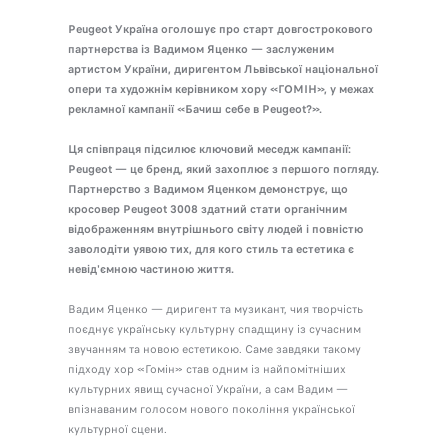
Peugeot Україна оголошує про старт довгострокового
партнерства із Вадимом Яценко — заслуженим
артистом України, диригентом Львівської національної
опери та художнім керівником хору «ГОМІН», у межах
рекламної кампанії «Бачиш себе в Peugeot?».
Ця співпраця підсилює ключовий меседж кампанії:
Peugeot — це бренд, який захоплює з першого погляду.
Партнерство з Вадимом Яценком демонструє, що
кросовер Peugeot 3008 здатний стати органічним
відображенням внутрішнього світу людей і повністю
заволодіти уявою тих, для кого стиль та естетика є
невід'ємною частиною життя.
Вадим Яценко — диригент та музикант, чия творчість
поєднує українську культурну спадщину із сучасним
звучанням та новою естетикою. Саме завдяки такому
підходу хор «Гомін» став одним із найпомітніших
культурних явищ сучасної України, а сам Вадим —
впізнаваним голосом нового покоління української
культурної сцени.