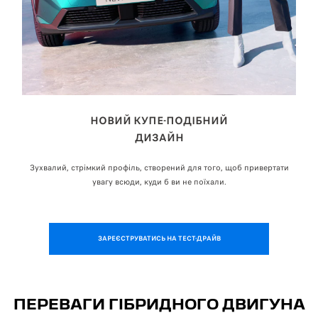
НОВИЙ КУПЕ-ПОДІБНИЙ
ДИЗАЙН
ь
Зухвалий, стрімкий профіль, створений для того, щоб привертати
Р
увагу всюди, куди б ви не поїхали.
ЗАРЕЄСТРУВАТИСЬ НА ТЕСТ-ДРАЙВ
ПЕРЕВАГИ ГІБРИДНОГО ДВИГУНА