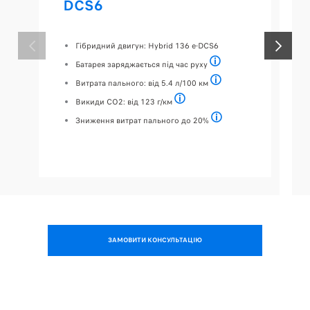
DCS6
Гібридний двигун: Hybrid 136 e-DCS6
ПОПЕРЕДНІЙ
НАСТУПН
Батарея заряджається під час руху
Автоматична зарядка без з
Витрата пального: від 5.4 л/100 км
ВИТРАТА ПАЛЬНОГО І ВИКИДИ
Викиди CO2: від 123 г/км
ВИТРАТА ПАЛЬНОГО І ВИКИДИ СО2 - зн
Зниження витрат пального до 20%
У порівнянні з відповідн
ЗАМОВИТИ КОНСУЛЬТАЦІЮ