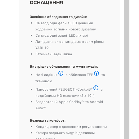
ОСНАЩЕННЯ
О
A
Зовнішнє обладнання та дизайн:
Світлодіодні фари з LED денними
Зо
ходовими вогнями нового дизайну
Світлодіодні задні LED ліхтарі
Литі диски з чорним діамантовим різом
YARI 19’’
Затемнені задні вікна
Внутрішнє обладнання та мультимедія:
Вн
Нові сидіння
з оббивкою TEP
та
Спортивний дизайн сидінь досягає ідеального 
Штучна шкіра
тканиною
Панорамний PEUGEOT i-Cockpit®
з
Радіо, Bluetooth® (підключ
подвійними HD екранами (2 x 10’’)
Бездротовий Apple CarPlay™ та Android
Auto™
Безпека та комфорт:
Кондиціонер з двозонним регулюванням
Камера заднього виду із датчиком
Бе
паркування