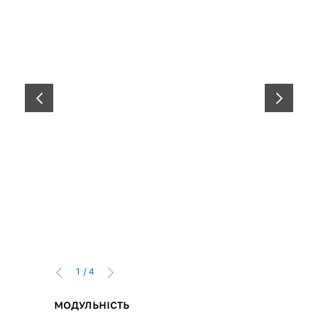
ПОПЕРЕДНІЙ
НАСТУПНИ
1
/
4
ПОПЕРЕДНІЙ
НАСТУПНИЙ
МОДУЛЬНІСТЬ
ЗОВНІШ