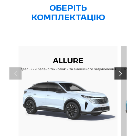
ОБЕРІТЬ
КОМПЛЕКТАЦІЮ
ALLURE
Ідеальний баланс технологій та емоційного задоволення.
Максим
ПОПЕРЕДНІЙ
НАСТУПН