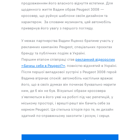
продовженням його власного відчуття естетики. Для
щоденного життя Вадим обрав Peugeot 3008 —
кросовер, що руйнує шаблони своїм дизайном та
характером. За словами музиканта, цей автомобіль
привернув його увагу з першого погляду.
У межах партнерства Вадим Яценко братиме участь у
рекламних кампаніях Peugeot, спеціальних проєктах
бренду та публічних подіях в Україні.
Першим етапом співпраці став
рекламний відеоролик
«Бачиш себе в Peugeot?»
, повністю відзнятий в Україні.
Після першої випадкової зустрічі з Peugeot 3008 герой
Вадима втрачає спокій: автомобіль настільки вражає
його, що в своїх думках він починає буквально марити
ним, де б він не був. Візуальні образи кросовера
з'являються в його уяві на роботі під час репетицій, у
міському просторі, і врешті-решт він бачить себе за
кермом Peugeot. Це стильна історія про те, як дизайн
здатний по-справжньому захопити і розум, і серце.