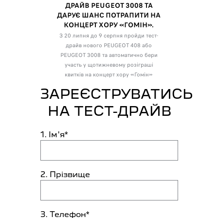
ДРАЙВ PEUGEOT 3008 ТА
ДАРУЄ ШАНС ПОТРАПИТИ НА
КОНЦЕРТ ХОРУ «ГОМІН».
З 20 липня до 9 серпня пройди тест-
драйв нового PEUGEOT 408 або
PEUGEOT 3008 та автоматично бери
участь у щотижневому розіграші
квитків на концерт хору «Гомін»