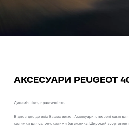
АКСЕСУАРИ PEUGEOT 4
Динамічність, практичність.
Відповідно до всіх Ваших вимог. Аксесуари, створені саме для
килимки для салону, килими багажника. Широкий асортимент