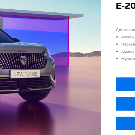
Е-2
Для захис
Аксесу
Паркув
Аксесу
Мульти