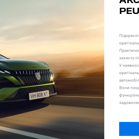
АК
PEU
Підкреслі
оригіналь
Практичні
захисту п
У наявнос
оригіналь
автомобіл
Вони поєд
функціон
задоволен