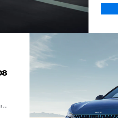
08
 Вас: