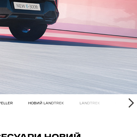
НА
VELLER
НОВИЙ LANDTREK
LANDTREK
PARTNER