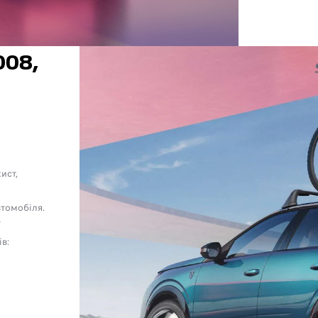
08,
ист,
втомобіля.
ї
ів: