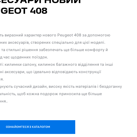
СЕСУАРИ НОВИЙ
GEOT 408
ть виразний характер нового Peugeot 408 за допомогою
них аксесуарів, створених спеціально для цієї моделі.
 та стильні рішення забезпечать ще більше комфорту й
ід час щоденних поїздок.
ті: килимки салону, килимок багажного відділення та інші
ні аксесуари, що ідеально відповідають конструкції
я.
нують сучасний дизайн, високу якість матеріалів і бездоганну
альність, щоб кожна подорож приносила ще більше
ня..
ОЗНАЙОМТЕСЯ З КАТАЛОГОМ