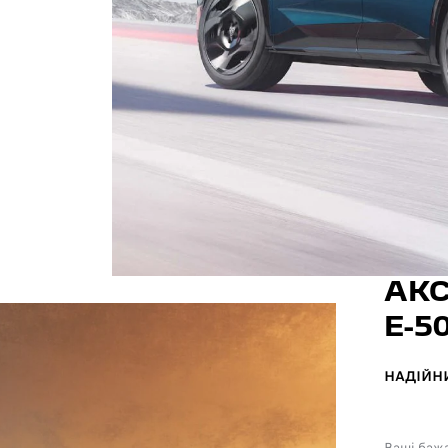
АКС
Е-5
НАДІЙН
Ваші баж