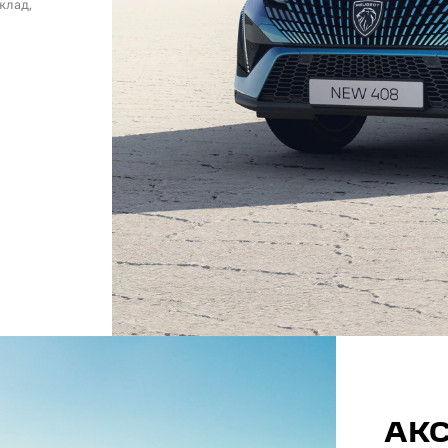
клад,
АКС