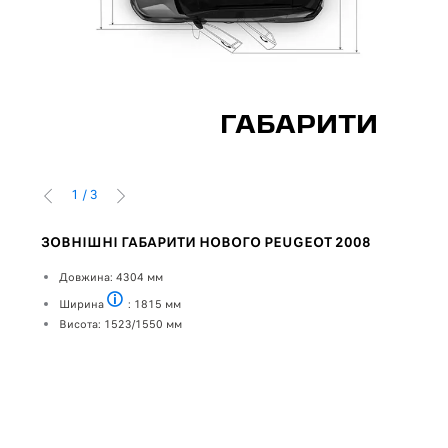
ГАБАРИТИ
1
/
3
ПОПЕРЕДНІЙ
НАСТУПНИЙ
ЗОВНІШНІ ГАБАРИТИ НОВОГО PEUGEOT 2008
РОЗ
ться
Довжина: 4304 мм
Спер
Ширина
: 1815 мм
Ш
Без дзеркал
Висота: 1523/1550 мм
В
Ззад
Ш
В