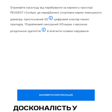
Отримайте насолоду від перебування за кермом у просторі
PEUG
жнім
PEUGEOT i-Cockpit, де передбачено спортивне кермо зменшеного
зміни
діаметра, пристосовний 3D
-цифровий кластер панелі
Доступно у комплектації GT
Двоп
приладів, 10-дюймовий сенсорний HD-екран з високою
кори
роздільною здатністю
й елегантні клавіші керування.
підл
HD-екран передбачено у комплектації Allure й GT
1467
ЗАМОВИТИ КОНСУЛЬТАЦІЮ
ДОСКОНАЛІСТЬ У