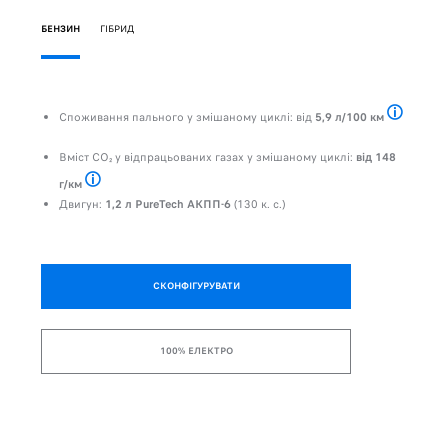
БЕНЗИН
ГІБРИД
С
Споживання пального у змішаному циклі: від
5,9 л/100 км
Споживання 
В
Д
Вміст CO₂ у відпрацьованих газах у змішаному циклі:
від 148
г/км
Споживання пального й вміст CO₂ у відпрацьованих газах (за цикл
Двигун:
1,2 л PureTech АКПП-6
(130 к. с.)
СКОНФІГУРУВАТИ
100% ЕЛЕКТРО