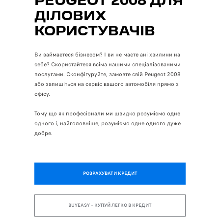
PEUGEOT 2008 ДЛЯ
ДІЛОВИХ
КОРИСТУВАЧІВ
Ви займаєтеся бізнесом? І ви не маєте ані хвилини на
себе? Скористайтеся всіма нашими спеціалізованими
послугами. Сконфігуруйте, замовте свій Peugeot 2008
або запишіться на сервіс вашого автомобіля прямо з
офісу.
Тому що як професіонали ми швидко розуміємо одне
одного і, найголовніше, розуміємо одне одного дуже
добре.
РОЗРАХУВАТИ КРЕДИТ
BUYEASY – КУПУЙ ЛЕГКО В КРЕДИТ