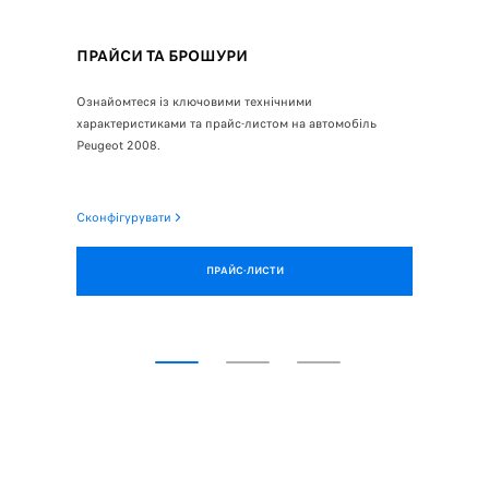
ПРАЙСИ ТА БРОШУРИ
ОНЛАЙ
ль в
Ознайомтеся із ключовими технічними
Перевірте 
, де ми з
характеристиками та прайс-листом на автомобіль
замовленн
Peugeot 2008.
Знайти до
Сконфігурувати
ПРАЙС-ЛИСТИ