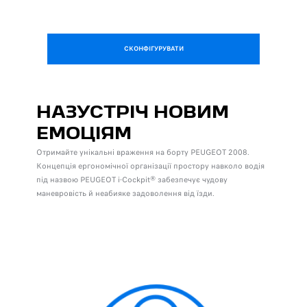
СКОНФІГУРУВАТИ
НАЗУСТРІЧ НОВИМ
ЕМОЦІЯМ
Отримайте унікальні враження на борту PEUGEOT 2008.
Концепція ергономічної організації простору навколо водія
під назвою PEUGEOT i-Cockpit® забезпечує чудову
маневровість й неабияке задоволення від їзди.