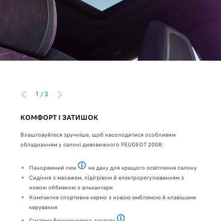
1
/
3
ПОПЕРЕДНІЙ
НАСТУПНИЙ
КОМФОРТ І ЗАТИШОК
ЗАВ
Влаштовуйтеся зручніше, щоб насолодитися особливим
Завдя
ібкам
обладнанням у салоні дивовижного PEUGEOT 2008:
цілк
заря
Панорамний люк
на даху для кращого освітлення салону
на ц
Платна опція залежно від варіанта комплектації
Сидіння з масажем, підігрівом й електрорегулюванням з
новою оббивкою з алькантари
Компактне спортивне кермо з новою емблемою й клавішами
керування
Система безключового доступу