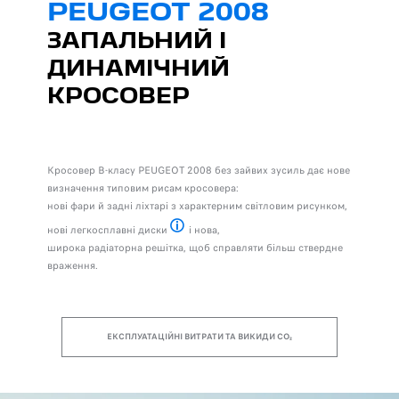
PEUGEOT 2008
ЗАПАЛЬНИЙ І
ДИНАМІЧНИЙ
КРОСОВЕР
Кросовер B-класу PEUGEOT 2008 без зайвих зусиль дає нове
визначення типовим рисам кросовера:
нові фари й задні ліхтарі з характерним світловим рисунком,
нові легкосплавні диски
і нова,
Залежить від варіанта комплектації
широка радіаторна решітка, щоб справляти більш ствердне
враження.
ЕКСПЛУАТАЦІЙНІ ВИТРАТИ ТА ВИКИДИ CO₂