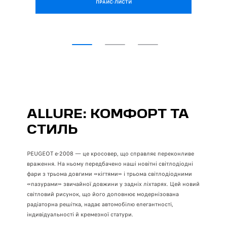
ПРАЙС-ЛИСТИ
ALLURE: КОМФОРТ ТА
СТИЛЬ
PEUGEOT e-2008 — це кросовер, що справляє переконливе
враження. На ньому передбачено наші новітні світлодіодні
фари з трьома довгими «кігтями» і трьома світлодіодними
«пазурами» звичайної довжини у задніх ліхтарях. Цей новий
світловий рисунок, що його доповнює модернізована
радіаторна решітка, надає автомобілю елегантності,
індивідуальності й кремезної статури.