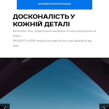
ЗАМОВИТИ КОНСУЛЬТАЦІЮ
ДОСКОНАЛІСТЬ У
КОЖНІЙ ДЕТАЛІ
Витончені лінії, першокласні матеріали й нова електроніка на
борту...
PEUGEOT e-2008 запропонує вам якісно нові враження від
їзди.