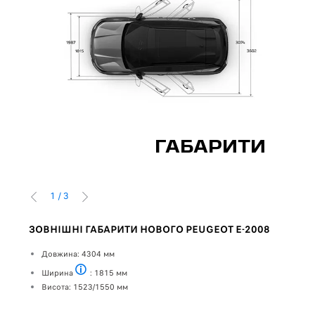
ГАБАРИТИ
1
/
3
ПОПЕРЕДНІЙ
НАСТУПНИЙ
ЗОВНІШНІ ГАБАРИТИ НОВОГО PEUGEOT E-2008
РОЗ
ться
Довжина: 4304 мм
Спер
Ширина
: 1815 мм
Ш
Без дзеркал
Висота: 1523/1550 мм
В