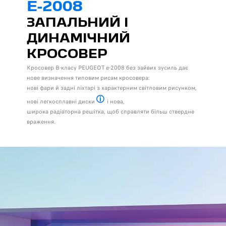
E-2008
ЗАПАЛЬНИЙ І
ДИНАМІЧНИЙ
КРОСОВЕР
Кросовер B-класу PEUGEOT e-2008 без зайвих зусиль дає
нове визначення типовим рисам кросовера:
нові фари й задні ліхтарі з характерним світловим рисунком,
нові легкосплавні диски
і нова,
Залежить від варіанта комплектації
широка радіаторна решітка, щоб справляти більш ствердне
враження.