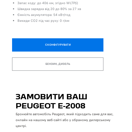
Запас ходу: до 406 км, згідно WLTP(i)
Швидка зарядка від 20 до 80% за 27 хв
Ємність акумулятора: 54 кВт/год
Викиди СО2 під час руху: 0 г/км
СКОНФІГУРУВАТИ
БЕНЗИН, ДИЗЕЛЬ
ЗАМОВИТИ ВАШ
PEUGEOT E-2008
Бронюйте автомобіль Peugeot, який підходить саме для вас,
онлайн на нашому веб-сайті або у обраному дилерському
центрі.