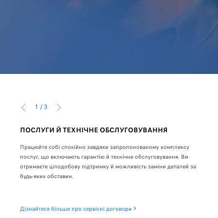
1
/
3
ПОПЕРЕДНІЙ
НАСТУПНИЙ
ПОСЛУГИ Й ТЕХНІЧНЕ ОБСЛУГОВУВАННЯ
ЛІЗ
Працюйте собі спокійно завдяки запропонованому комплексу
Ви р
до
послуг, що включають гарантію й технічне обслуговування. Ви
що й
в
отримаєте цілодобову підтримку й можливість заміни деталей за
можл
будь-яких обставин.
Дета
Дізнайтеся більше про сервісні договори