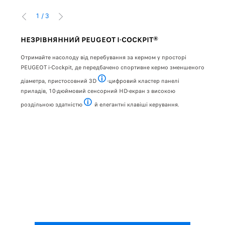
1
/
3
ПОПЕРЕДНІЙ
НАСТУПНИЙ
НЕЗРІВНЯННИЙ PEUGEOT I-COCKPIT®
ДВ
ня,
Отримайте насолоду від перебування за кермом у просторі
Нови
PEUGEOT i-Cockpit, де передбачено спортивне кермо зменшеного
можл
діаметра, пристосовний 3D
-цифровий кластер панелі
Доступно у комплектації GT
Двоп
приладів, 10-дюймовий сенсорний HD-екран з високою
кори
роздільною здатністю
й елегантні клавіші керування.
ежить від варіанта комплектації
підл
HD-екран передбачено у комплектації Allure й GT
ера
до 14
плектації
тору
лектації
д варіанта комплектації
ання