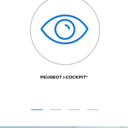
О
PEUGEOT i-COCKPIT®