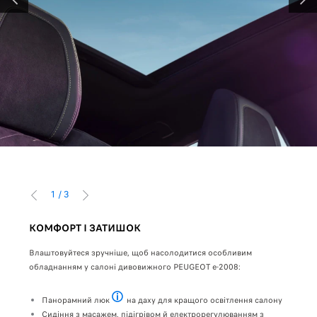
ПОПЕРЕДНІЙ
НАСТ
1
/
3
ПОПЕРЕДНІЙ
НАСТУПНИЙ
КОМФОРТ І ЗАТИШОК
ЗАВ
Влаштовуйтеся зручніше, щоб насолодитися особливим
Завдя
ібкам
обладнанням у салоні дивовижного PEUGEOT e-2008:
цілк
заря
Панорамний люк
на даху для кращого освітлення салону
на ц
Платна опція залежно від варіанта комплектації
Сидіння з масажем, підігрівом й електрорегулюванням з