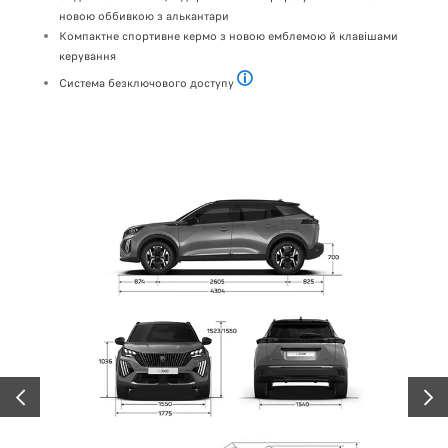
новою оббивкою з алькантари
Компактне спортивне кермо з новою емблемою й клавішами
керування
Система безключового доступу
Платна опція залежно від варіанта ком
ПОПЕРЕДНІЙ
НАСТ