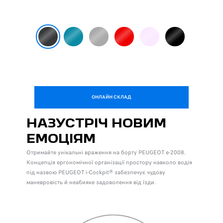
ОНЛАЙН СКЛАД
НАЗУСТРІЧ НОВИМ
ЕМОЦІЯМ
Отримайте унікальні враження на борту PEUGEOT e-2008.
Концепція ергономічної організації простору навколо водія
під назвою PEUGEOT i-Cockpit® забезпечує чудову
маневровість й неабияке задоволення від їзди.