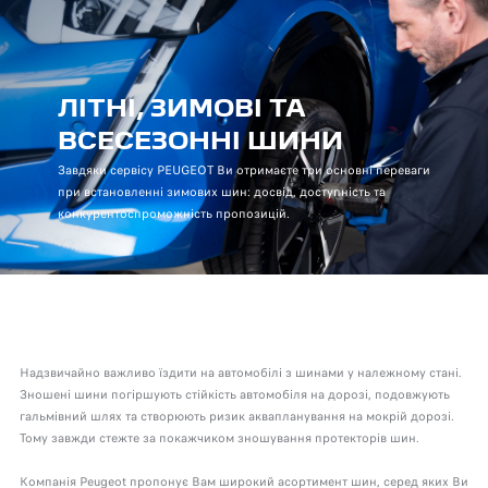
ЛІТНІ, ЗИМОВІ ТА
ВСЕСЕЗОННІ ШИНИ
Завдяки сервісу PEUGEOT Ви отримаєте три основні переваги
при встановленні зимових шин: досвід, доступність та
конкурентоспроможність пропозицій.
Надзвичайно важливо їздити на автомобілі з шинами у належному стані.
Зношені шини погіршують стійкість автомобіля на дорозі, подовжують
гальмівний шлях та створюють ризик аквапланування на мокрій дорозі.
Тому завжди стежте за покажчиком зношування протекторів шин.
Компанія Peugeot пропонує Вам широкий асортимент шин, серед яких Ви