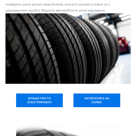
знайдете шини різних виробників, різного цінового рівня та з
урахуванням пробігу Вашого автомобіля й умов керування.
БІЛЬШЕ ПРО ТО
ЗАПИСАТИСЬ НА
ЕЛЕКТРОМОБІЛІ
СЕРВІС