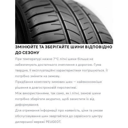
ЗМІНЮЙТЕ ТА ЗБЕРІГАЙТЕ ШИНИ ВІДПОВІДНО
ДО СЕЗОНУ
При температурі нижче 7°C літні шини більше не
забезпечують достатнього зчеплення з дорогою. Гума
твердне, її експлуатаційні характеристики погіршуються. Її
потрібно змінити на зимову.
Придбання комплекту зимових шин ‒ найекономніше
рішення в довгостроковій перспективі.
Між використаннями, так само, як і літні, зимові шини
потрібно зберігати акуратно, щоб захистити їх від
деформування.
Для отримання інформації про наявність, ціни та умови
обслуговування шин звертайтеся до сервісного центру
дилерської мережі PEUGEOT.