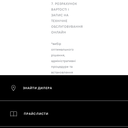
7. РОЗРАХУНОК
ВАРТОСТІ І
ЗАПИС НА
ТЕХНІЧНЕ
ОБСЛУГОВУВАННЯ
ОНЛАЙН
*вибір
оптимального
рішення,
адміністративні
процедури та
встановлення
ЗНАЙТИ ДИЛЕРА
ПРАЙС-ЛИСТИ