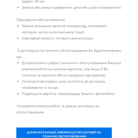
радіусі 30 км.
Заміна або ремонт дефектних деталей у разі несправності.
Періодичне обслуговування
Заміна зношених деталей (наприклад, гальмівних
колодок, щіток склоочисників тощо)
Сертифікат ємності тягового акумулятора
З договором на технічне обслуговування Ви будете впевнені,
що:
Дотримуєтесь графіку технічного обслуговування Вашого
електромобіля за нижчою вартістю, ніж якщо б Ви
платили за технічне обслуговування одноразово.
Сплачуєте фіксовану суму протягом дії договору,
незважаючи ні на що.
Підвищуєте вартість перепродажу Вашого автомобіля.
*Конкретні електромобілі, в рамках договору на
обслуговування
ДІЗНАТИСЯ БІЛЬШЕ ІНФОРМАЦІЇ ПРО ДОГОВІР НА
ТЕХНІЧНЕ ОБСЛУГОВУВАННЯ