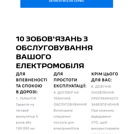
ЗАПИСАТИСЬ НА СЕРВІС
10 ЗОБОВ'ЯЗАНЬ З
ОБСЛУГОВУВАННЯ
ВАШОГО
ЕЛЕКТРОМОБІЛЯ
ДЛЯ
ДЛЯ
КРІМ ЦЬОГО
ВПЕВНЕНОСТІ
ПРОСТОТИ
ДЛЯ ВАС:
ТА СПОКОЮ
ЕКСПЛУАТАЦІЇ:
8. ДОВІЧНЕ
В ДОРОЗІ:
4. ДОГОВІР НА
ОНОВЛЕННЯ
1. ГАРАНТІЯ
ТЕХНІЧНЕ
ПРОГРАМНОГО
Гарантія на
ОБСЛУГОВУВАННЯ
ЗАБЕЗПЕЧЕННЯ
тяговий
Включаючи
При кожному
акумулятор 5
спеціальні
відвідуванні
років або
послуги для
СТО, щоб
100 000 км
електромобілів
використовувати