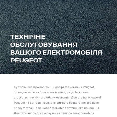
ТЕХНІЧНЕ
ОБСЛУГОВУВАННЯ
ВАШОГО ЕЛЕКТРОМОБІЛЯ
PEUGEOT
Купуючи електромобіль, Ви довіряєте компанії Peugeot,
покладаючись на її технологічний досвід. Те ж саме
стосується технічного обслуговування. Довірте його мережі
Peugeot – і Ви гарантовано отримаєте бездоганне сервісне
обслуговування Вашого автомобіля останнього покоління.
Для технічного обслуговування Вашого електромобіля