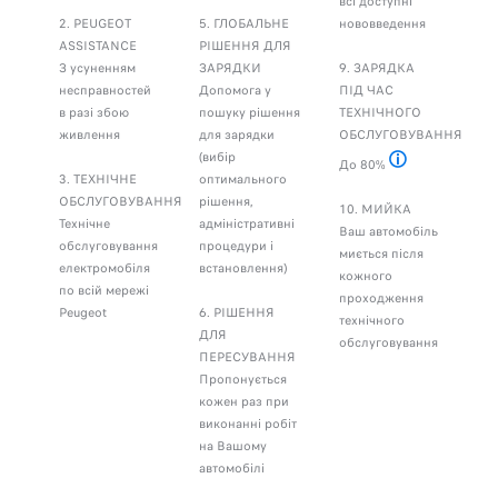
всі доступні
2. PEUGEOT
5. ГЛОБАЛЬНЕ
нововведення
ASSISTANCE
РІШЕННЯ ДЛЯ
З усуненням
ЗАРЯДКИ
9. ЗАРЯДКА
несправностей
Допомога у
ПІД ЧАС
в разі збою
пошуку рішення
ТЕХНІЧНОГО
живлення
для зарядки
ОБСЛУГОВУВАННЯ
(вибір
До 80%
3. ТЕХНІЧНЕ
оптимального
якщо це не вплине
ОБСЛУГОВУВАННЯ
рішення,
10. МИЙКА
Технічне
адміністративні
Ваш автомобіль
обслуговування
процедури і
миється після
електромобіля
встановлення)
кожного
по всій мережі
проходження
Peugeot
6. РІШЕННЯ
технічного
ДЛЯ
обслуговування
ПЕРЕСУВАННЯ
Пропонується
кожен раз при
виконанні робіт
на Вашому
автомобілі