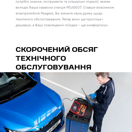
потрібні знання, інструменти та спеціальні ліцензії, якими
володіє Ваша сервісна станція PEUGEOT. Ставши власником
електромобіля Peugeot, Ви зміните свою думку щодо
технічного обслуговування. Тепер воно ще простіше і
дешевше, а Ваші повсякденні поїздки – ще комфортніші.
СКОРОЧЕНИЙ ОБСЯГ
ТЕХНІЧНОГО
ОБСЛУГОВУВАННЯ