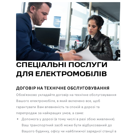
СПЕЦІАЛЬНІ ПОСЛУГИ
ДЛЯ ЕЛЕКТРОМОБІЛІВ
ДОГОВІР НА ТЕХНІЧНЕ ОБСЛУГОВУВАННЯ
Обов'язково укладайте договір на технічне обслуговування
Вашого електромобіля, в який включено все, щоб
гарантувати Вам впевненість та спокій в дорозі та
перепродаж за найкращих умов, а саме:
Допомога у дорозі (в тому числі в разі збою живлення).
Ваш транспортний засіб може бути відбуксований до
Вашого будинку, офісу чи найближчої зарядної станції в