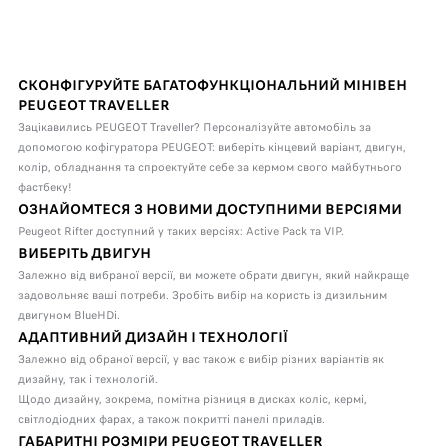
СКОНФІГУРУЙТЕ БАГАТОФУНКЦІОНАЛЬНИЙ МІНІВЕН
PEUGEOT TRAVELLER
Зацікавились PEUGEOT Traveller? Персоналізуйте автомобіль за
допомогою кофігуратора PEUGEOT: виберіть кінцевий варіант, двигун,
колір, обладнання та спроектуйте себе за кермом свого майбутнього
фастбеку!
ОЗНАЙОМТЕСЯ З НОВИМИ ДОСТУПНИМИ ВЕРСІЯМИ
Peugeot Rifter доступний у таких версіях: Active Pack та VIP.
ВИБЕРІТЬ ДВИГУН
Залежно від вибраної версії, ви можете обрати двигун, який найкраще
задовольняє ваші потреби.
Зробіть вибір на користь із дизильним
двигуном BlueHDi.
АДАПТИВНИЙ ДИЗАЙН І ТЕХНОЛОГІЇ
Залежно від обраної версії, у вас також є вибір різних варіантів як
дизайну, так і технологій.
Щодо дизайну, зокрема, помітна різниця в дисках коліс, кермі,
світлодіодних фарах, а також покритті панелі приладів.
ГАБАРИТНІ РОЗМІРИ PEUGEOT TRAVELLER