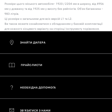
Розміри цього міського автомобіля– 1920 / 2204 мм в ширину, від 4956
мм у довжину та від 1925 мм у висоту без рейлінгів. Об’єм багажника –
983 літрів.
Ці розміри є загальними для всіх версій L1 та L2.
Ви також можете ознайомитися з обладнанням у базовій комплектації
для кожного кінцевого варіанту на сторінці Інструменту порівняння.
ЗНАЙТИ ДИЛЕРА
ПРАЙС-ЛИСТИ
НЕОБХІДНА ДОПОМОГА
ЗВ'ЯЗАТИСЯ З НАМИ