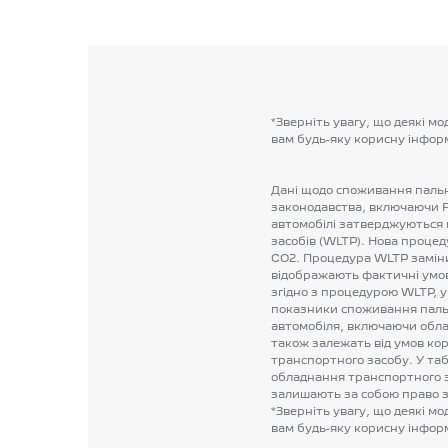
*Зверніть
увагу,
що
деякі
мод
вам
будь-яку
корисну
інфор
Дані
щодо
споживання
паль
законодавства,
включаючи
автомобілі
затверджуються
засобів
(WLTP).
Нова
процед
CO2.
Процедура
WLTP
замін
відображають
фактичні
умо
згідно
з
процедурою
WLTP,
у
показники
споживання
паль
автомобіля,
включаючи
обла
також
залежать
від
умов
ко
транспортного
засобу.
У
та
обладнання
транспортного
залишають
за
собою
право
*Зверніть
увагу,
що
деякі
мод
вам
будь-яку
корисну
інфор