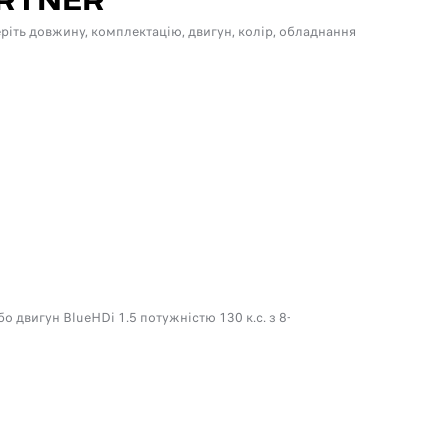
ARTNER
іть довжину, комплектацію, двигун, колір, обладнання
 двигун BlueHDi 1.5 потужністю 130 к.с. з 8-