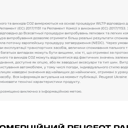
ного
та
викидів
CO2
вимірюються
на
основі
процедури
WLTP
відповідно
д
Регламент
(ЄС)
2017/1151
та
Регламент
Комісії
з
виконання
(ЄС)
2017/1153.
відповідно
до
Всесвітньої
процедури
випробувань
легкових
та
легких
ко
ура
випробування
дозволяє
отримати
більш
реальні
результати
спожив
ила
поточну
європейську
процедуру
затвердження
(NEDC).
Через
умов
ви
експлуатації
транспортних
засобів,
величини
споживання
пального
т
багатьох
випадках
можуть
бути
вищими,
ніж
ті,
що
отримані
за
проток
ного
та
викидів
CO2
можуть
відрізнятися
від
фактичних
значень
залежн
днання,
доступне
як
опцію,
або
як
заводські
аксесуари
та
тип
шин.
Витр
ристування
автомобілем,
у
тому
числі
погоди,
індивідуального
стилю
вод
блицях
наведені
значення
від
найвищих
до
найнижчих,
отримані
з
урах
засобу.
Вся
інформація
актуальна
на
момент
публікації.
Peugeot
Ukraine
змінювати
технічні
характеристики
продукту.
розміщено
виключно
з
інформаційною
метою.