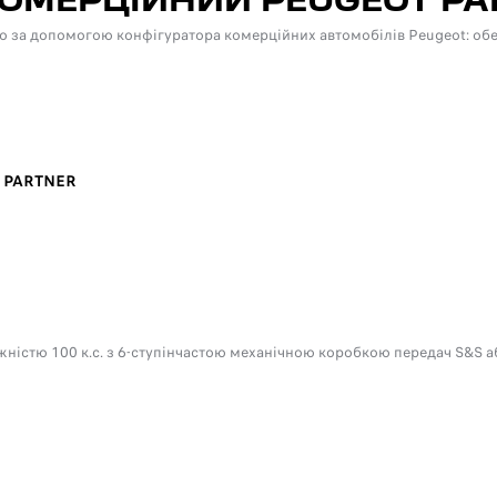
КОМЕРЦІЙНИЙ PEUGEOT P
о за допомогою конфігуратора комерційних автомобілів Peugeot: обер
 PARTNER
ністю 100 к.с. з 6-ступінчастою механічною коробкою передач S&S або