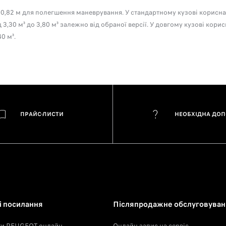
0,82 м для полегшення маневрування. У стандартному кузові корисна
3,30 м³ до 3,80 м³ залежно від обраної версії. У довгому кузові кори
0 м³.
ПРАЙС-ЛИСТИ
НЕОБХІДНА ДО
 посилання
Післяпродажне обслуговуван
ти PEUGEOT онлайн
Онлайн запис на сервіс