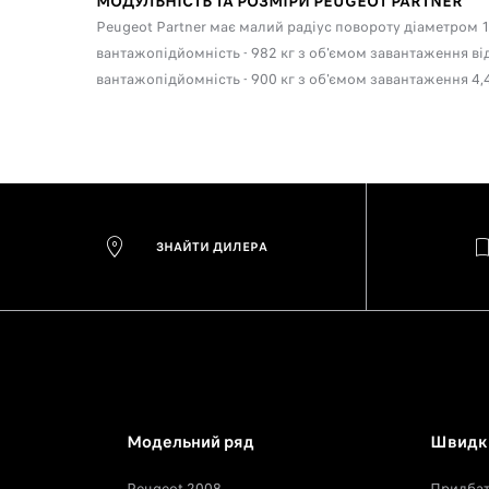
МОДУЛЬНІСТЬ ТА РОЗМІРИ PEUGEOT PARTNER
Peugeot Partner має малий радіус повороту діаметром 1
вантажопідйомність - 982 кг з об'ємом завантаження від 
вантажопідйомність - 900 кг з об'ємом завантаження 4,4
ЗНАЙТИ ДИЛЕРА
Модельний ряд
Швидкі
Peugeot 2008
Придба