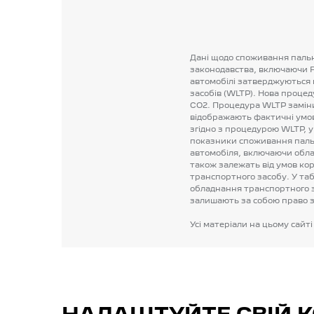
Дані
щодо
споживання
паль
законодавства,
включаючи
автомобілі
затверджуються
засобів
(WLTP).
Нова
процед
CO2.
Процедура
WLTP
замін
відображають
фактичні
умо
згідно
з
процедурою
WLTP,
у
показники
споживання
паль
автомобіля,
включаючи
обла
також
залежать
від
умов
ко
транспортного
засобу.
У
та
обладнання
транспортного
залишають
за
собою
право
Усі
матеріали
на
цьому
сайті