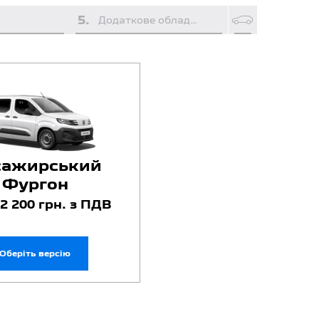
5
.
Додаткове обладнання
сажирський
Фургон
12 200 грн. з ПДВ
Оберіть версію