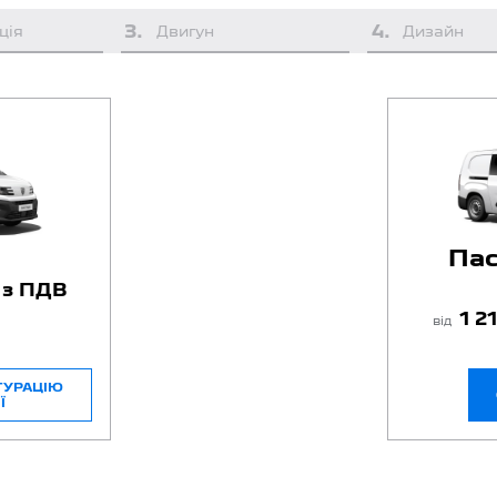
3
.
4
.
ція
Двигун
Дизайн
Па
. з ПДВ
1 2
від
ГУРАЦІЮ
Ї