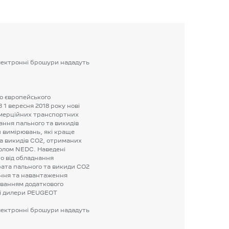
лектронні
брошури
нададуть
о
європейського
З
1
вересня
2018
року
нові
мерційних
транспортних
ання
пального
та
викидів
и
вимірювань,
які
краще
а
викидів
CO2,
отриманих
олом
NEDC.
Наведені
о
від
обладнання
ата
пального
та
викиди
CO2
іння
та
навантаження
уванням
додаткового
і
дилери
PEUGEOT
лектронні
брошури
нададуть