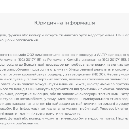
Юридична інформація
елі,
функції
або
кольори
можуть
тимчасово
бути
недоступними.
Наші
е
мацію
чи
роз'яснення.
ного
та
викидів
CO2
вимірюються
на
основі
процедури
WLTP
відповідно
д
Регламент
(ЄС)
2017/1151
та
Регламент
Комісії
з
виконання
(ЄС)
2017/1153.
відповідно
до
Всесвітньої
процедури
випробувань
легкових
та
легких
ко
ура
випробування
дозволяє
отримати
більш
реальні
результати
спожив
ила
поточну
європейську
процедуру
затвердження
(NEDC).
Через
умов
ви
експлуатації
транспортних
засобів,
величини
споживання
пального
т
багатьох
випадках
можуть
бути
вищими,
ніж
ті,
що
отримані
за
проток
ного
та
викидів
CO2
можуть
відрізнятися
від
фактичних
значень
залежн
днання,
доступне
як
опцію,
або
як
заводські
аксесуари
та
тип
шин.
Витр
ристування
автомобілем,
у
тому
числі
погоди,
індивідуального
стилю
вод
блицях
наведені
значення
від
найвищих
до
найнижчих,
отримані
з
урах
засобу.
Вся
інформація
актуальна
на
момент
публікації.
Peugeot
Ukraine
змінювати
технічні
характеристики
продукту.
елі,
функції
або
кольори
можуть
тимчасово
бути
недоступними.
Наші
е
мацію
чи
роз'яснення.