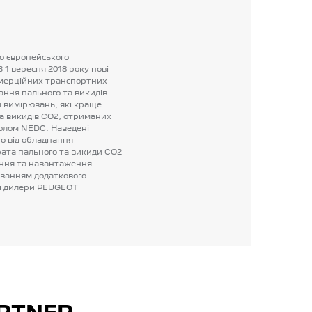
о
європейського
З
1
вересня
2018
року
нові
мерційних
транспортних
ання
пального
та
викидів
и
вимірювань,
які
краще
а
викидів
CO2,
отриманих
олом
NEDC.
Наведені
о
від
обладнання
ата
пального
та
викиди
CO2
іння
та
навантаження
уванням
додаткового
і
дилери
PEUGEOT