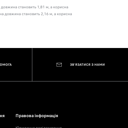
 довжина становить 1,81 м, а корисна
сна довжина становить 2,16 м, а корисна
ПОМОГА
ЗВ'ЯЗАТИСЯ З НАМИ
ня
Правова інформація
Юридичне повідомлення