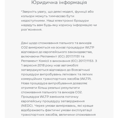
Юридична інформація
*Зверніть
увагу,
що
деякі
моделі,
функції
або
кольори
можуть
тимчасово
бути
недоступними.
Наші
електронні
брошури
нададуть
вам
будь-яку
корисну
інформацію
чи
роз'яснення.
Дані
щодо
споживання
пального
та
викидів
CO2
вимірюються
на
основі
процедури
WLTP
відповідно
до
європейського
законодавства,
включаючи
Регламент
(ЄС)
2017/1151
та
Регламент
Комісії
з
виконання
(ЄС)
2017/1153.
З
1
вересня
2018
року
нові
автомобілі
затверджуються
відповідно
до
Всесвітньої
процедури
випробувань
легкових
та
легких
комерційних
транспортних
засобів
(WLTP).
Нова
процедура
випробування
дозволяє
отримати
більш
реальні
результати
споживання
пального
та
викидів
CO2.
Процедура
WLTP
замінила
поточну
європейську
процедуру
затвердження
(NEDC).
Через
умови
вимірювань,
які
краще
відображають
фактичні
умови
експлуатації
транспортних
засобів,
величини
споживання