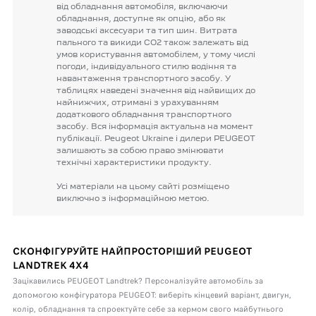
від
обладнання
автомобіля,
включаючи
обладнання,
доступне
як
опцію,
або
як
заводські
аксесуари
та
тип
шин.
Витрата
пального
та
викиди
CO2
також
залежать
від
умов
користування
автомобілем,
у
тому
числі
погоди,
індивідуального
стилю
водіння
та
навантаження
транспортного
засобу.
У
таблицях
наведені
значення
від
найвищих
до
найнижчих,
отримані
з
урахуванням
додаткового
обладнання
транспортного
засобу.
Вся
інформація
актуальна
на
момент
публікації.
Peugeot
Ukraine
і
дилери
PEUGEOT
залишають
за
собою
право
змінювати
технічні
характеристики
продукту.
Усі
матеріали
на
цьому
сайті
розміщено
виключно
з
інформаційною
метою.
СКОНФІГУРУЙТЕ НАЙПРОСТОРІШИЙ PEUGEOT
LANDTREK 4X4
Зацікавились PEUGEOT Landtrek? Персоналізуйте автомобіль за
допомогою конфігуратора PEUGEOT: виберіть кінцевий варіант, двигун,
колір, обладнання та спроектуйте себе за кермом свого майбутнього