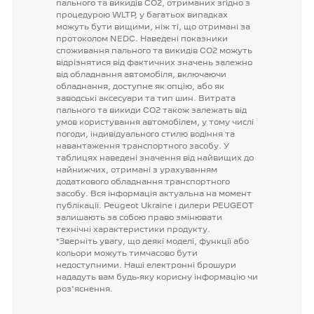
пального
та
викидів
CO2,
отриманих
згідно
з
процедурою
WLTP,
у
багатьох
випадках
можуть
бути
вищими,
ніж
ті,
що
отримані
за
протоколом
NEDC.
Наведені
показники
споживання
пального
та
викидів
CO2
можуть
відрізнятися
від
фактичних
значень
залежно
від
обладнання
автомобіля,
включаючи
обладнання,
доступне
як
опцію,
або
як
заводські
аксесуари
та
тип
шин.
Витрата
пального
та
викиди
CO2
також
залежать
від
умов
користування
автомобілем,
у
тому
числі
погоди,
індивідуального
стилю
водіння
та
навантаження
транспортного
засобу.
У
таблицях
наведені
значення
від
найвищих
до
найнижчих,
отримані
з
урахуванням
додаткового
обладнання
транспортного
засобу.
Вся
інформація
актуальна
на
момент
публікації.
Peugeot
Ukraine
і
дилери
PEUGEOT
залишають
за
собою
право
змінювати
технічні
характеристики
продукту.
*Зверніть
увагу,
що
деякі
моделі,
функції
або
кольори
можуть
тимчасово
бути
недоступними.
Наші
електронні
брошури
нададуть
вам
будь-яку
корисну
інформацію
чи
роз'яснення.