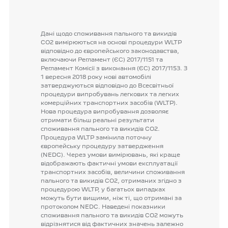
Дані
щодо
споживання
пального
та
викидів
CO2
вимірюються
на
основі
процедури
WLTP
відповідно
до
європейського
законодавства,
включаючи
Регламент
(ЄС)
2017/1151
та
Регламент
Комісії
з
виконання
(ЄС)
2017/1153.
З
1
вересня
2018
року
нові
автомобілі
затверджуються
відповідно
до
Всесвітньої
процедури
випробувань
легкових
та
легких
комерційних
транспортних
засобів
(WLTP).
Нова
процедура
випробування
дозволяє
отримати
більш
реальні
результати
споживання
пального
та
викидів
CO2.
Процедура
WLTP
замінила
поточну
європейську
процедуру
затвердження
(NEDC).
Через
умови
вимірювань,
які
краще
відображають
фактичні
умови
експлуатації
транспортних
засобів,
величини
споживання
пального
та
викидів
CO2,
отриманих
згідно
з
процедурою
WLTP,
у
багатьох
випадках
можуть
бути
вищими,
ніж
ті,
що
отримані
за
протоколом
NEDC.
Наведені
показники
споживання
пального
та
викидів
CO2
можуть
відрізнятися
від
фактичних
значень
залежно