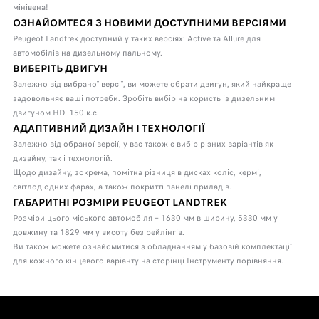
мінівена!
ОЗНАЙОМТЕСЯ З НОВИМИ ДОСТУПНИМИ ВЕРСІЯМИ
Peugeot Landtrek доступний у таких версіях: Active та Allure для
автомобілів на дизельному пальному.
ВИБЕРІТЬ ДВИГУН
Залежно від вибраної версії, ви можете обрати двигун, який найкраще
задовольняє ваші потреби.
Зробіть вибір на користь із дизельним
двигуном HDi 150 к.с.
АДАПТИВНИЙ ДИЗАЙН І ТЕХНОЛОГІЇ
Залежно від обраної версії, у вас також є вибір різних варіантів як
дизайну, так і технологій.
Щодо дизайну, зокрема, помітна різниця в дисках коліс, кермі,
світлодіодних фарах, а також покритті панелі приладів.
ГАБАРИТНІ РОЗМІРИ PEUGEOT LANDTREK
Розміри цього міського автомобіля – 1630 мм в ширину, 5330 мм у
довжину та 1829 мм у висоту без рейлінгів.
Ви також можете ознайомитися з обладнанням у базовій комплектації
для кожного кінцевого варіанту на сторінці Інструменту порівняння.