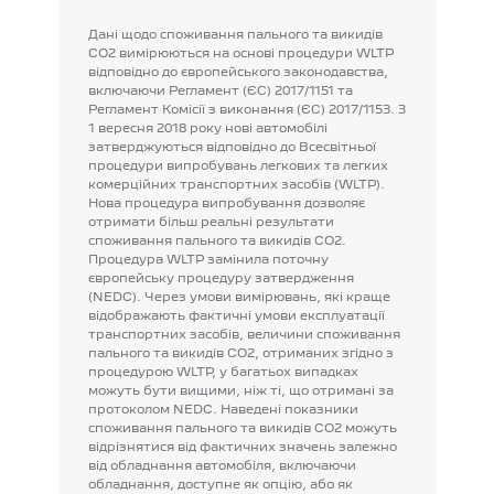
Дані
щодо
споживання
пального
та
викидів
CO2
вимірюються
на
основі
процедури
WLTP
відповідно
до
європейського
законодавства,
включаючи
Регламент
(ЄС)
2017/1151
та
Регламент
Комісії
з
виконання
(ЄС)
2017/1153.
З
1
вересня
2018
року
нові
автомобілі
затверджуються
відповідно
до
Всесвітньої
процедури
випробувань
легкових
та
легких
комерційних
транспортних
засобів
(WLTP).
Нова
процедура
випробування
дозволяє
отримати
більш
реальні
результати
споживання
пального
та
викидів
CO2.
Процедура
WLTP
замінила
поточну
європейську
процедуру
затвердження
(NEDC).
Через
умови
вимірювань,
які
краще
відображають
фактичні
умови
експлуатації
транспортних
засобів,
величини
споживання
пального
та
викидів
CO2,
отриманих
згідно
з
процедурою
WLTP,
у
багатьох
випадках
можуть
бути
вищими,
ніж
ті,
що
отримані
за
протоколом
NEDC.
Наведені
показники
споживання
пального
та
викидів
CO2
можуть
відрізнятися
від
фактичних
значень
залежно
від
обладнання
автомобіля,
включаючи
обладнання,
доступне
як
опцію,
або
як