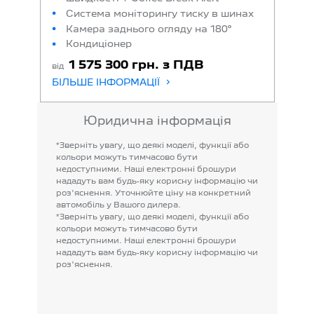
Система моніторингу тиску в шинах
Камера заднього огляду на 180°
Кондиціонер
1 575 300 грн. з ПДВ
від
БІЛЬШЕ ІНФОРМАЦІЇ
Юридична інформація
*Зверніть
увагу,
що
деякі
моделі,
функції
або
кольори
можуть
тимчасово
бути
недоступними.
Наші
електронні
брошури
нададуть
вам
будь-яку
корисну
інформацію
чи
роз'яснення.
Уточнюйте
ціну
на
конкретний
автомобіль
у
Вашого
дилера.
*Зверніть
увагу,
що
деякі
моделі,
функції
або
кольори
можуть
тимчасово
бути
недоступними.
Наші
електронні
брошури
нададуть
вам
будь-яку
корисну
інформацію
чи
роз'яснення.