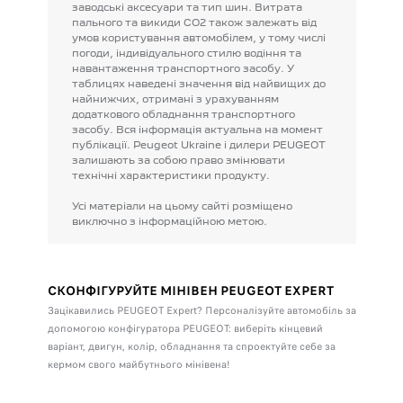
заводські
аксесуари
та
тип
шин.
Витрата
пального
та
викиди
CO2
також
залежать
від
умов
користування
автомобілем,
у
тому
числі
погоди,
індивідуального
стилю
водіння
та
навантаження
транспортного
засобу.
У
таблицях
наведені
значення
від
найвищих
до
найнижчих,
отримані
з
урахуванням
додаткового
обладнання
транспортного
засобу.
Вся
інформація
актуальна
на
момент
публікації.
Peugeot
Ukraine
і
дилери
PEUGEOT
залишають
за
собою
право
змінювати
технічні
характеристики
продукту.
Усі
матеріали
на
цьому
сайті
розміщено
виключно
з
інформаційною
метою.
СКОНФІГУРУЙТЕ МІНІВЕН PEUGEOT EXPERT
Зацікавились PEUGEOT Expert? Персоналізуйте автомобіль за
допомогою конфігуратора PEUGEOT: виберіть кінцевий
варіант, двигун, колір, обладнання та спроектуйте себе за
кермом свого майбутнього мінівена!