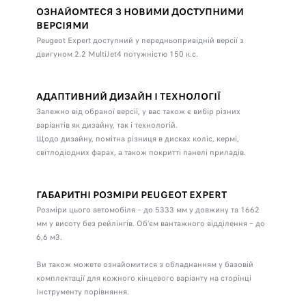
ОЗНАЙОМТЕСЯ З НОВИМИ ДОСТУПНИМИ
ВЕРСІЯМИ
Peugeot Expert доступний у передньопривідній версії з
двигуном 2.2 MultiJet4 потужністю 150 к.с.
АДАПТИВНИЙ ДИЗАЙН І ТЕХНОЛОГІЇ
Залежно від обраної версії, у вас також є вибір різних
варіантів як дизайну, так і технологій.
Щодо дизайну, помітна різниця в дисках коліс, кермі,
світлодіодних фарах, а також покритті панелі приладів.
ГАБАРИТНІ РОЗМІРИ PEUGEOT EXPERT
Розміри цього автомобіля – до 5333 мм у довжину та 1662
мм у висоту без рейлінгів. Об’єм вантажного відділення – до
6,6 м3.
Ви також можете ознайомитися з обладнанням у базовій
комплектації для кожного кінцевого варіанту на сторінці
Інструменту порівняння.