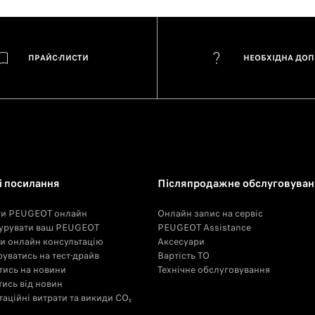
ПРАЙС-ЛИСТИ
НЕОБХІДНА ДО
 посилання
Післяпродажне обслуговуван
ти PEUGEOT онлайн
Онлайн запис на сервіс
урувати ваш PEUGEOT
PEUGEOT Assistance
и онлайн консультацію
Аксесуари
уватись на тест-драйв
Вартість ТО
тись на новини
Технічне обслуговування
тись від новин
аційні витрати та викиди CO₂