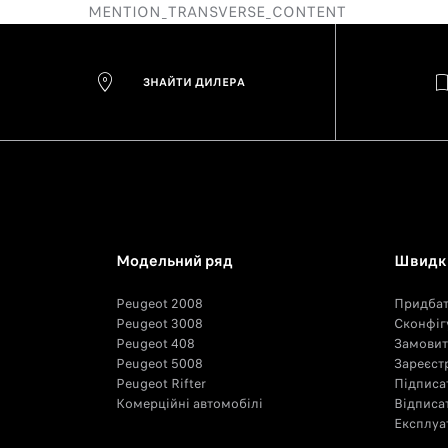
MENTION_TRANSVERSE_CONTENT
ЗНАЙТИ ДИЛЕРА
Модельний ряд
Швидкі
Peugeot 2008
Придба
Peugeot 3008
Сконфіг
Peugeot 408
Замовит
Peugeot 5008
Зареєстр
Peugeot Rifter
Підписа
Комерційні автомобілі
Відписа
Експлуат