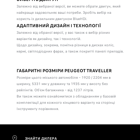
Залежно від вибраної версії, ви можете обрати двигун, який
найкраще задовольняє ваші потреби.
Зробіть вибір на
користь із дизильним двигуном BlueHDi.
АДАПТИВНИЙ ДИЗАЙН І ТЕХНОЛОГІЇ
Залежно від обраної версії, у вас також є вибір різних
варіантів як дизайну, так і технологій.
Щодо дизайну, зокрема, помітна різниця в дисках коліс,
кермі, світлодіодних фарах, а також покритті панелі приладів.
ГАБАРИТНІ РОЗМІРИ PEUGEOT TRAVELLER
Розміри цього міського автомобіля – 1920 / 2204 мм в
ширину, 5331 мм у довжину та 1935 мм у висоту без
рейлінгів. Об’єм багажника – від 1237 літрів.
Ви також можете ознайомитися з обладнанням у базовій
комплектації для кожного кінцевого варіанту на сторінці
Інструменту порівняння.
ЗНАЙТИ ДИЛЕРА