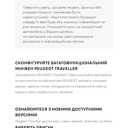
*Зверніть
увагу,
що
деякі
моделі,
функції
або
кольори
можуть
тимчасово
бути
недоступними.
Наші
електронні
брошури
нададуть
вам
будь-яку
корисну
інформацію
чи
роз'яснення.
Уточнюйте
ціну
на
конкретний
автомобіль
у
Вашого
дилера.
Усі
матеріали
на
цьому
сайті
розміщено
виключно
з
інформаційною
метою.
СКОНФІГУРУЙТЕ БАГАТОФУНКЦІОНАЛЬНИЙ
МІНІВЕН PEUGEOT TRAVELLER
Зацікавились PEUGEOT Traveller? Персоналізуйте автомобіль
за допомогою конфігуратора PEUGEOT: виберіть кінцевий
варіант, двигун, колір, обладнання та спроектуйте себе за
кермом свого майбутнього мінівена!
ОЗНАЙОМТЕСЯ З НОВИМИ ДОСТУПНИМИ
ВЕРСІЯМИ
Peugeot Traveller доступний у таких версіях: Business та Allure.
ВИБЕРІТЬ ДВИГУН