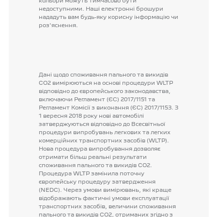
кольори
можуть
тимчасово
бути
недоступними.
Наші
електронні
брошури
нададуть
вам
будь-яку
корисну
інформацію
чи
роз'яснення.
Дані
щодо
споживання
пального
та
викидів
CO2
вимірюються
на
основі
процедури
WLTP
відповідно
до
європейського
законодавства,
включаючи
Регламент
(ЄС)
2017/1151
та
Регламент
Комісії
з
виконання
(ЄС)
2017/1153.
З
1
вересня
2018
року
нові
автомобілі
затверджуються
відповідно
до
Всесвітньої
процедури
випробувань
легкових
та
легких
комерційних
транспортних
засобів
(WLTP).
Нова
процедура
випробування
дозволяє
отримати
більш
реальні
результати
споживання
пального
та
викидів
CO2.
Процедура
WLTP
замінила
поточну
європейську
процедуру
затвердження
(NEDC).
Через
умови
вимірювань,
які
краще
відображають
фактичні
умови
експлуатації
транспортних
засобів,
величини
споживання
пального
та
викидів
CO2,
отриманих
згідно
з