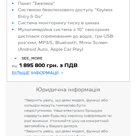
Пакет "Безпека"
Системою безключового доступу "Keyless
Entry & Go"
Система моніторингу тиску в шинах
Мультимедійна система з 10" сенсорним
дисплеєм спрямованим до водія, три USB-
роз'єми, MP3/5, Bluetooth, Mirror Screen
(Android Auto, Apple Car Play)
SEE_MORE
1 895 800 грн. з ПДВ
від
БІЛЬШЕ ІНФОРМАЦІЇ
Юридична інформація
*Зверніть
увагу,
що
деякі
моделі,
функції
або
кольори
можуть
тимчасово
бути
недоступними.
Наші
електронні
брошури
нададуть
вам
будь-яку
корисну
інформацію
чи
роз'яснення.
Уточнюйте
ціну
на
конкретний
автомобіль
у
Вашого
дилера.
*Зверніть
увагу,
що
деякі
моделі,
функції
або