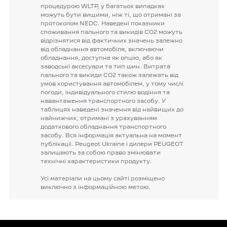
процедурою
WLTP,
у
багатьох
випадках
можуть
бути
вищими,
ніж
ті,
що
отримані
за
протоколом
NEDC.
Наведені
показники
споживання
пального
та
викидів
CO2
можуть
відрізнятися
від
фактичних
значень
залежно
від
обладнання
автомобіля,
включаючи
обладнання,
доступне
як
опцію,
або
як
заводські
аксесуари
та
тип
шин.
Витрата
пального
та
викиди
CO2
також
залежать
від
умов
користування
автомобілем,
у
тому
числі
погоди,
індивідуального
стилю
водіння
та
навантаження
транспортного
засобу.
У
таблицях
наведені
значення
від
найвищих
до
найнижчих,
отримані
з
урахуванням
додаткового
обладнання
транспортного
засобу.
Вся
інформація
актуальна
на
момент
публікації.
Peugeot
Ukraine
і
дилери
PEUGEOT
залишають
за
собою
право
змінювати
технічні
характеристики
продукту.
Усі
матеріали
на
цьому
сайті
розміщено
виключно
з
інформаційною
метою.