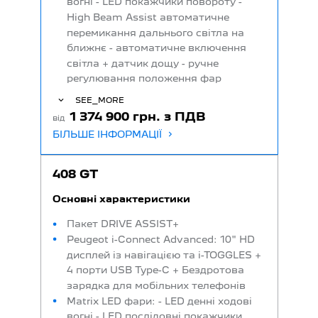
вогні - LED покажчики повороту -
High Beam Assist автоматичне
перемикання дальнього світла на
ближнє - автоматичне включення
світла + датчик дощу - ручне
регулювання положення фар
SEE_MORE
1 374 900 грн. з ПДВ
від
БІЛЬШЕ ІНФОРМАЦІЇ
408 GT
Основні характеристики
Пакет DRIVE ASSIST+
Peugeot i-Connect Advanced: 10" HD
дисплей із навігацією та i-TOGGLES +
4 порти USB Type-C + Бездротова
зарядка для мобільних телефонів
Matrix LED фари: - LED денні ходові
вогні - LED послідовні покажчики