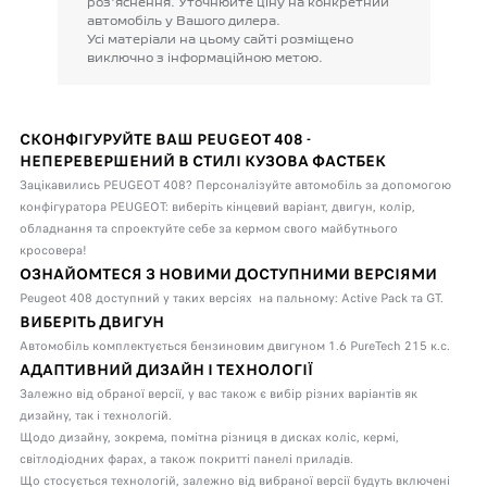
роз'яснення.
Уточнюйте
ціну
на
конкретний
автомобіль
у
Вашого
дилера.
Усі
матеріали
на
цьому
сайті
розміщено
виключно
з
інформаційною
метою.
СКОНФІГУРУЙТЕ ВАШ PEUGEOT 408 -
НЕПЕРЕВЕРШЕНИЙ В СТИЛІ КУЗОВА ФАСТБЕК
Зацікавились PEUGEOT 408? Персоналізуйте автомобіль за допомогою
конфігуратора PEUGEOT: виберіть кінцевий варіант, двигун, колір,
обладнання та спроектуйте себе за кермом свого майбутнього
кросовера!
ОЗНАЙОМТЕСЯ З НОВИМИ ДОСТУПНИМИ ВЕРСІЯМИ
Peugeot 408 доступний у таких версіях на пальному: Active Pack та GT.
ВИБЕРІТЬ ДВИГУН
Автомобіль комплектується бензиновим двигуном 1.6 PureTech 215 к.с.
АДАПТИВНИЙ ДИЗАЙН І ТЕХНОЛОГІЇ
Залежно від обраної версії, у вас також є вибір різних варіантів як
дизайну, так і технологій.
Щодо дизайну, зокрема, помітна різниця в дисках коліс, кермі,
світлодіодних фарах, а також покритті панелі приладів.
Що стосується технологій, залежно від вибраної версії будуть включені