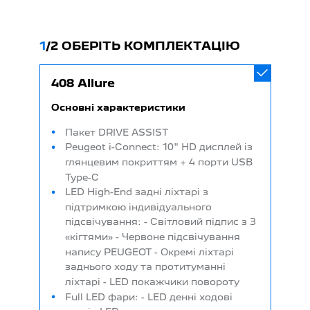
1
/
2 ОБЕРІТЬ КОМПЛЕКТАЦІЮ
408 Allure
Основні характеристики
Пакет DRIVE ASSIST
Peugeot i-Connect: 10" HD дисплей із
глянцевим покриттям + 4 порти USB
Type-C
LED High-End задні ліхтарі з
підтримкою індивідуального
підсвічування: - Світловий підпис з 3
«кігтями» - Червоне підсвічування
напису PEUGEOT - Окремі ліхтарі
заднього ходу та протитуманні
ліхтарі - LED покажчики повороту
Full LED фари: - LED денні ходові