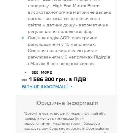
повороту - High End Matrix Beam
високотехнологічне матричне дальнє
світло - автоматичне включення
світла + датчик дощу - автоматичне
регулювання положення фар
Сидіння водія AGR: електричне
регулюванням у 10 напрямках.
Сидіння пасажира: електричне
регулюванням у 6 напрямках Підігрів
і Масаж 8 зон передніх сидінь.
SEE_MORE
1 586 300 грн. з ПДВ
від
БІЛЬШЕ ІНФОРМАЦІЇ
Юридична інформація
*Зверніть
увагу,
що
деякі
моделі,
функції
або
кольори
можуть
тимчасово
бути
недоступними.
Наші
електронні
брошури
нададуть
вам
будь-яку
корисну
інформацію
чи