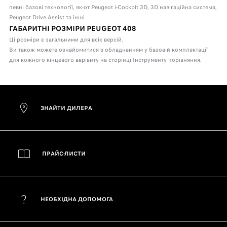
певні базові технології, як-от Peugeot i-Cockpit 3D, 3D навігаційна система,
Peugeot Drive Assist та інші.
ГАБАРИТНІ РОЗМІРИ PEUGEOT 408
Ці розміри є загальними для всіх версій.
Ви також можете ознайомитися з обладнанням у базовій комплектації
для кожного кінцевого варіанту на сторінці Інструменту порівняння.
ЗНАЙТИ ДИЛЕРА
ПРАЙС-ЛИСТИ
НЕОБХІДНА ДОПОМОГА