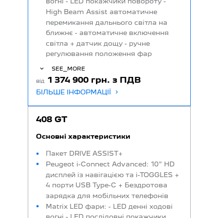
вогні - LED покажчики повороту -
High Beam Assist автоматичне
перемикання дальнього світла на
ближнє - автоматичне включення
світла + датчик дощу - ручне
регулювання положення фар
SEE_MORE
1 374 900 грн. з ПДВ
від
БІЛЬШЕ ІНФОРМАЦІЇ
408 GT
Основні характеристики
Пакет DRIVE ASSIST+
Peugeot i-Connect Advanced: 10" HD
дисплей із навігацією та i-TOGGLES +
4 порти USB Type-C + Бездротова
зарядка для мобільних телефонів
Matrix LED фари: - LED денні ходові
вогні - LED послідовні покажчики