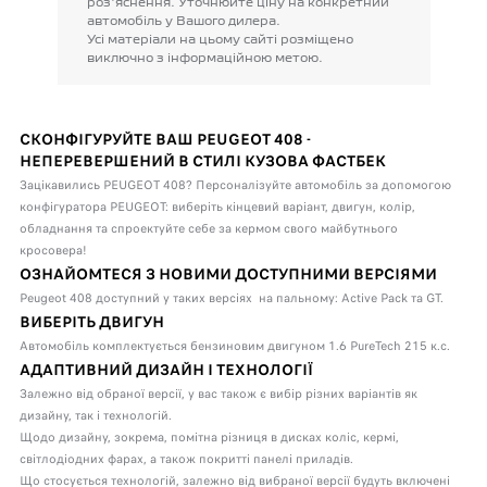
роз'яснення.
Уточнюйте
ціну
на
конкретний
автомобіль
у
Вашого
дилера.
Усі
матеріали
на
цьому
сайті
розміщено
виключно
з
інформаційною
метою.
СКОНФІГУРУЙТЕ ВАШ PEUGEOT 408 -
НЕПЕРЕВЕРШЕНИЙ В СТИЛІ КУЗОВА ФАСТБЕК
Зацікавились PEUGEOT 408? Персоналізуйте автомобіль за допомогою
конфігуратора PEUGEOT: виберіть кінцевий варіант, двигун, колір,
обладнання та спроектуйте себе за кермом свого майбутнього
кросовера!
ОЗНАЙОМТЕСЯ З НОВИМИ ДОСТУПНИМИ ВЕРСІЯМИ
Peugeot 408 доступний у таких версіях на пальному: Active Pack та GT.
ВИБЕРІТЬ ДВИГУН
Автомобіль комплектується бензиновим двигуном 1.6 PureTech 215 к.с.
АДАПТИВНИЙ ДИЗАЙН І ТЕХНОЛОГІЇ
Залежно від обраної версії, у вас також є вибір різних варіантів як
дизайну, так і технологій.
Щодо дизайну, зокрема, помітна різниця в дисках коліс, кермі,
світлодіодних фарах, а також покритті панелі приладів.
Що стосується технологій, залежно від вибраної версії будуть включені