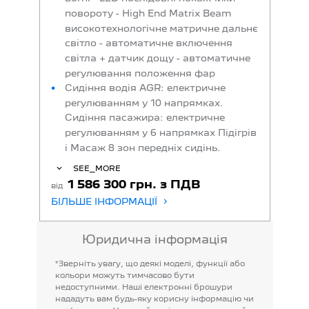
повороту - High End Matrix Beam
високотехнологічне матричне дальнє
світло - автоматичне включення
світла + датчик дощу - автоматичне
регулювання положення фар
Сидіння водія AGR: електричне
регулюванням у 10 напрямках.
Сидіння пасажира: електричне
регулюванням у 6 напрямках Підігрів
і Масаж 8 зон передніх сидінь.
SEE_MORE
1 586 300 грн. з ПДВ
від
БІЛЬШЕ ІНФОРМАЦІЇ
Юридична інформація
*Зверніть
увагу,
що
деякі
моделі,
функції
або
кольори
можуть
тимчасово
бути
недоступними.
Наші
електронні
брошури
нададуть
вам
будь-яку
корисну
інформацію
чи