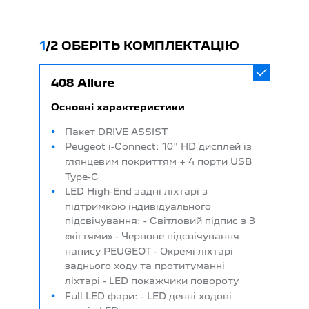
1
/
2 ОБЕРІТЬ КОМПЛЕКТАЦІЮ
408 Allure
Основні характеристики
Пакет DRIVE ASSIST
Peugeot i-Connect: 10" HD дисплей із
глянцевим покриттям + 4 порти USB
Type-C
LED High-End задні ліхтарі з
підтримкою індивідуального
підсвічування: - Світловий підпис з 3
«кігтями» - Червоне підсвічування
напису PEUGEOT - Окремі ліхтарі
заднього ходу та протитуманні
ліхтарі - LED покажчики повороту
Full LED фари: - LED денні ходові