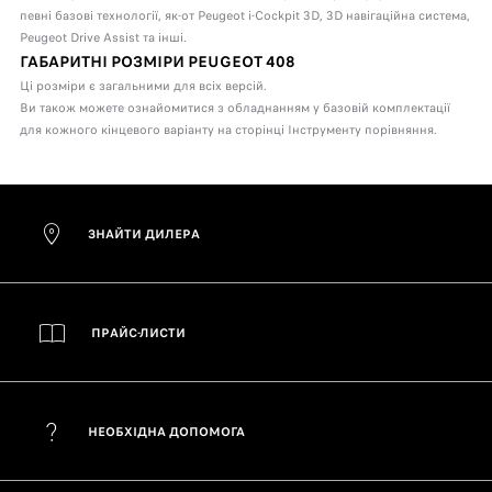
певні базові технології, як-от Peugeot i-Cockpit 3D, 3D навігаційна система,
Peugeot Drive Assist та інші.
ГАБАРИТНІ РОЗМІРИ PEUGEOT 408
Ці розміри є загальними для всіх версій.
Ви також можете ознайомитися з обладнанням у базовій комплектації
для кожного кінцевого варіанту на сторінці Інструменту порівняння.
ЗНАЙТИ ДИЛЕРА
ПРАЙС-ЛИСТИ
НЕОБХІДНА ДОПОМОГА