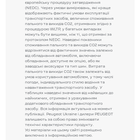
європейську
процедуру
затвердження
(NEDC).
Через
умови
вимірювань,
які
краще
відображають
фактичні
умови
експлуатації
транспортних
засобів,
величини
споживання
пального
та
викидів
CO2,
отриманих
згідно
з
процедурою
WLTP,
у
багатьох
випадках
можуть
бути
вищими,
ніж
ті,
що
отримані
за
протоколом
NEDC.
Наведені
показники
споживання
пального
та
викидів
CO2
можуть
відрізнятися
від
фактичних
значень
залежно
від
обладнання
автомобіля,
включаючи
обладнання,
доступне
як
опцію,
або
як
заводські
аксесуари
та
тип
шин.
Витрата
пального
та
викиди
CO2
також
залежать
від
умов
користування
автомобілем,
у
тому
числі
погоди,
індивідуального
стилю
водіння
та
навантаження
транспортного
засобу.
У
таблицях
наведені
значення
від
найвищих
до
найнижчих,
отримані
з
урахуванням
додаткового
обладнання
транспортного
засобу.
Вся
інформація
актуальна
на
момент
публікації.
Peugeot
Ukraine
і
дилери
PEUGEOT
залишають
за
собою
право
змінювати
технічні
характеристики
продукту.
Усі
матеріали
на
цьому
сайті
розміщено
виключно
з
інформаційною
метою.