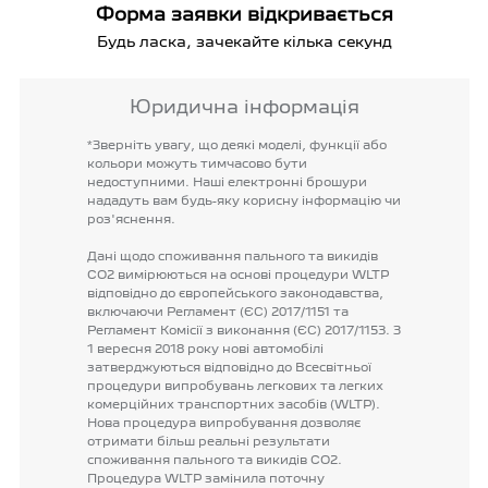
Форма заявки відкривається
Будь ласка, зачекайте кілька секунд
Юридична інформація
*Зверніть
увагу,
що
деякі
моделі,
функції
або
кольори
можуть
тимчасово
бути
недоступними.
Наші
електронні
брошури
нададуть
вам
будь-яку
корисну
інформацію
чи
роз'яснення.
Дані
щодо
споживання
пального
та
викидів
CO2
вимірюються
на
основі
процедури
WLTP
відповідно
до
європейського
законодавства,
включаючи
Регламент
(ЄС)
2017/1151
та
Регламент
Комісії
з
виконання
(ЄС)
2017/1153.
З
1
вересня
2018
року
нові
автомобілі
затверджуються
відповідно
до
Всесвітньої
процедури
випробувань
легкових
та
легких
комерційних
транспортних
засобів
(WLTP).
Нова
процедура
випробування
дозволяє
отримати
більш
реальні
результати
споживання
пального
та
викидів
CO2.
Процедура
WLTP
замінила
поточну