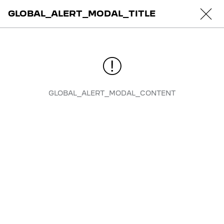
GLOBAL_ALERT_MODAL_TITLE
4
.
Додаткове обладнання
Тип пального
Бензин гібрид
Коробка перемикання передач
6АКПП
GLOBAL_ALERT_MODAL_CONTENT
Peugeot 3008
Allure | 1.2 Hybrid 136 к.с.