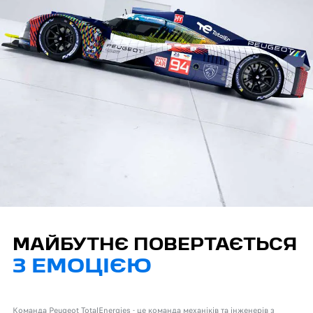
МАЙБУТНЄ ПОВЕРТАЄТЬСЯ
З ЕМОЦІЄЮ
Команда Peugeot TotalEnergies - це команда механіків та інженерів з