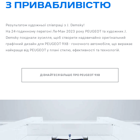
З ПРИВАБЛИВІСТЮ
Результатом художньої співпраці з J. Demsky!
На 24-годинному перегоні Ле-Ман 2023 року PEUGEOT та художник J.
Demsky поєднали зусилля, щоб створити надзвичайно оригінальний
графічний дизайн для PEUGEOT 9X8 - гоночного автомобіля, що виражає
найкраще від PEUGEOT у плані стилю, ефективності та технологій.
ДІЗНАЙТЕСЯ БІЛЬШЕ ПРО PEUGEOT 9X8