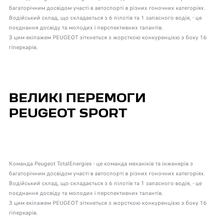
багаторічним досвідом участі в автоспорті в різних гоночних категоріях.
Водійський склад, що складається з 6 пілотів та 1 запасного водія, - це
поєднання досвіду та молодих і перспективних талантів.
З цим екіпажем PEUGEOT зіткнеться з жорсткою конкуренцією з боку 16
гіперкарів.
ВЕЛИКІ ПЕРЕМОГИ
PEUGEOT SPORT
Команда Peugeot TotalEnergies - це команда механіків та інженерів з
багаторічним досвідом участі в автоспорті в різних гоночних категоріях.
Водійський склад, що складається з 6 пілотів та 1 запасного водія, - це
поєднання досвіду та молодих і перспективних талантів.
З цим екіпажем PEUGEOT зіткнеться з жорсткою конкуренцією з боку 16
гіперкарів.