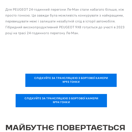
Для PEUGEOT 24-годинний перегони Ле-Ман стали набагато більше, ніж
просто гонкою. Це завжди була можливість конкурувати з найкращими,
перевищувати межі і залишати незабутній слід в історії автомобіля.
Гібридний високопродуктивний PEUGEOT 9X8 готується до участі в 2023
році на трасі 24-годинного перегону Ле-Ман.
СЛІДКУЙТЕ ЗА ТРАНСЛЯЦІЄЮ З БОРТОВОЇ КАМЕРИ
№93 ГОНКИ
СЛІДКУЙТЕ ЗА ТРАНСЛЯЦІЄЮ З БОРТОВОЇ КАМЕРИ
№94 ГОНКИ
МАЙБУТНЄ ПОВЕРТАЄТЬСЯ