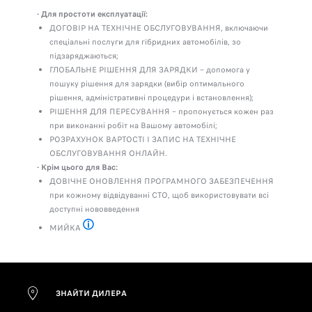
- Для простоти експлуатації:
ДОГОВІР НА ТЕХНІЧНЕ ОБСЛУГОВУВАННЯ, включаючи
спеціальні послуги для гібридних автомобілів, зо
підзаряджаються;
ГЛОБАЛЬНЕ РІШЕННЯ ДЛЯ ЗАРЯДКИ – допомога у
пошуку рішення для зарядки (вибір оптимального
рішення, адміністративні процедури і встановлення);
РІШЕННЯ ДЛЯ ПЕРЕСУВАННЯ – пропонується кожен раз
при виконанні робіт на Вашому автомобілі;
РОЗРАХУНОК ВАРТОСТІ І ЗАПИС НА ТЕХНІЧНЕ
ОБСЛУГОВУВАННЯ ОНЛАЙН.
- Крім цього для Вас:
ДОВІЧНЕ ОНОВЛЕННЯ ПРОГРАМНОГО ЗАБЕЗПЕЧЕННЯ
при кожному відвідуванні СТО, щоб використовувати всі
доступні нововведення
МИЙКА
Ваш автомобіль миється після кожного проходження техні
ЗНАЙТИ ДИЛЕРА