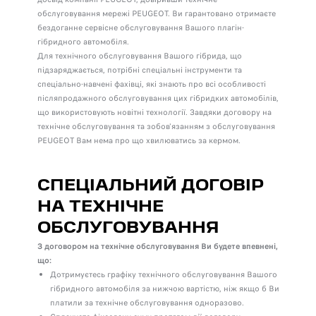
обслуговування мережі PEUGEOT. Ви гарантовано отримаєте
бездоганне сервісне обслуговування Вашого плагін-
гібридного автомобіля.
Для технічного обслуговування Вашого гібрида, що
підзаряджається, потрібні спеціальні інструменти та
спеціально-навчені фахівці, які знають про всі особливості
післяпродажного обслуговування цих гібридких автомобілів,
що використовують новітні технології. Завдяки договору на
технічне обслуговування та зобов'язанням з обслуговування
PEUGEOT Вам нема про що хвилюватись за кермом.
СПЕЦІАЛЬНИЙ ДОГОВІР
НА ТЕХНІЧНЕ
ОБСЛУГОВУВАННЯ
З договором на технічне обслуговування Ви будете впевнені,
що:
Дотримуєтесь графіку технічного обслуговування Вашого
гібридного автомобіля за нижчою вартістю, ніж якщо б Ви
платили за технічне обслуговування одноразово.