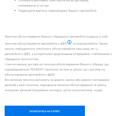
Сплачуєте фіксовану суму протягом дії договору,
незважаючи ні на що.
Підвищуєте вартість перепродажу Вашого автомобіля.
Технічне обслуговування Вашого гібридного автомобіля поєднує в собі
технічне обслуговування автомобіля з ДВЗ
та електромобіля. Таким
двигун внутрішнього згоряння
чином, періодичність технічного обслуговування така сама, як і у
автомобіля з ДВЗ, з конкретними додатковими операціями, пов’язаними з
гібридною технологією.
І тим не менше, договір на технічне обслуговування Вашого гібрида, що
підзяряджається, PEUGEOT пропонує за тією ж ціною, що і договір на
обслуговування автомобіля з ДВЗ!
Він включає технічну допомогу на дорозі, заміну або ремонт несправних
деталей у разі поломки, періодичне технічне обслуговування та заміну
зношених деталей (гальмівних колодок, щіток склоочисника, тощо).
ЗАПИСАТИСЬ НА СЕРВІС