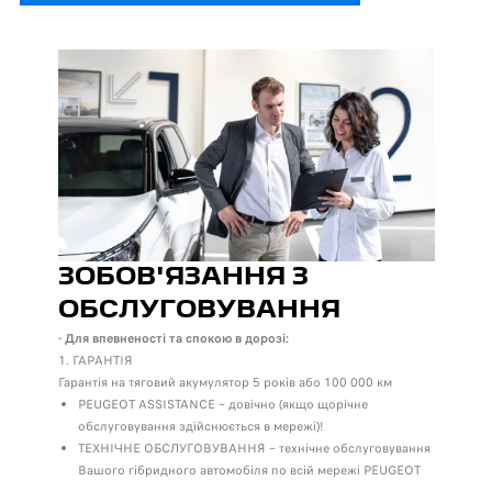
ЗОБОВ'ЯЗАННЯ З
ОБСЛУГОВУВАННЯ
- Для впевненості та спокою в дорозі:
1. ГАРАНТІЯ
Гарантія на тяговий акумулятор 5 років або 100 000 км
PEUGEOT ASSISTANCE – довічно (якщо щорічне
обслуговування здійснюється в мережі)!
ТЕХНІЧНЕ ОБСЛУГОВУВАННЯ – технічне обслуговування
Вашого гібридного автомобіля по всій мережі PEUGEOT