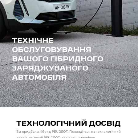
ТЕХНІЧНЕ
ОБСЛУГОВУВАННЯ
ВАШОГО ГІБРИДНОГО
ЗАРЯДЖУВАНОГО
АВТОМОБІЛЯ
ТЕХНОЛОГІЧНИЙ ДОСВІД
Ви придбали гібрид PEUGEOT. Покладіться на технологічний
досвід компанії PEUGEOT, довіривши технічне