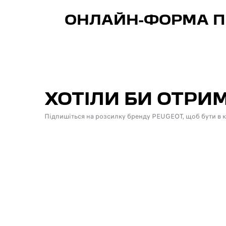
ОНЛАЙН-ФОРМА П
ХОТІЛИ БИ ОТР
Підпишіться на розсилку бренду PEUGEOT, щоб бути в кур