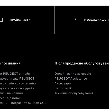
ПРАЙС-ЛИСТИ
НЕОБХІДНА ДО
 посилання
Післяпродажне обслуговуван
ти PEUGEOT онлайн
Онлайн запис на сервіс
урувати ваш PEUGEOT
PEUGEOT Assistance
и онлайн консультацію
Аксесуари
уватись на тест-драйв
Вартість ТО
тись на новини
Технічне обслуговування
тись від новин
аційні витрати та викиди CO₂