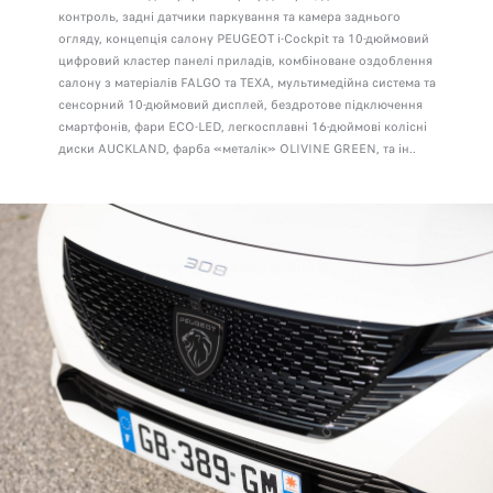
контроль, задні датчики паркування та камера заднього
огляду, концепція салону PEUGEOT i-Cockpit та 10-дюймовий
цифровий кластер панелі приладів, комбіноване оздоблення
салону з матеріалів FALGO та TEXA, мультимедійна система та
сенсорний 10-дюймовий дисплей, бездротове підключення
смартфонів, фари ECO-LED, легкосплавні 16-дюймові колісні
диски AUCKLAND, фарба «металік» OLIVINE GREEN, та ін..