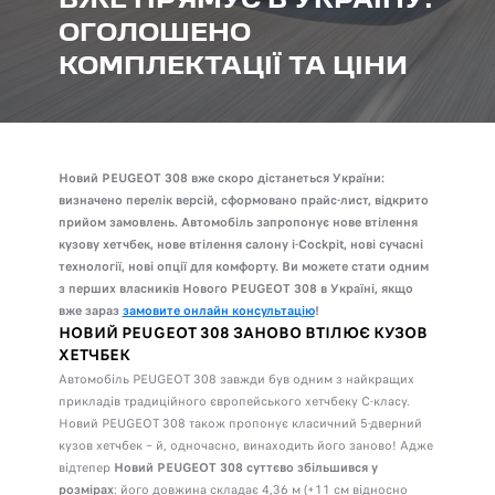
ВЖЕ ПРЯМУЄ В УКРАЇНУ:
ОГОЛОШЕНО
КОМПЛЕКТАЦІЇ ТА ЦІНИ
Новий PEUGEOT 308 вже скоро дістанеться України:
визначено перелік версій, сформовано прайс-лист, відкрито
прийом замовлень. Автомобіль запропонує нове втілення
кузову хетчбек, нове втілення салону i-Cockpit, нові сучасні
технології, нові опції для комфорту. Ви можете стати одним
з перших власників Нового PEUGEOT 308 в Україні, якщо
вже зараз
замовите онлайн консультацію
!
НОВИЙ PEUGEOT 308 ЗАНОВО ВТІЛЮЄ КУЗОВ
ХЕТЧБЕК
Автомобіль PEUGEOT 308 завжди був одним з найкращих
прикладів традиційного європейського хетчбеку С-класу.
Новий PEUGEOT 308 також пропонує класичний 5-дверний
кузов хетчбек – й, одночасно, винаходить його заново! Адже
відтепер
Новий PEUGEOT 308 суттєво збільшився у
розмірах
: його довжина складає 4,36 м (+11 см відносно