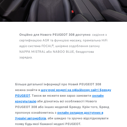
Опційно для Нового PEUGEOT 308 доступно
: сидіння з
сертифікацією AGR та функцією масажу, преміальна HiFi
аудіо-система FOCAL®, шкіряне оздоблення салону
NAPPA MISTRAL або NABOO BLUE, бездротова
зарядка.
Більше детальної інформації про Новий PEUGEOT 308
можна знайти в
шоу-румі моделі на офіційному сайті Бренду
PEUGEOT
. Також ви можете вже зараз замовити
онлайн
консультацію
аби дізнатись всі особливості Нового
PEUGEOT 308 або інших моделей Бренду. Крім того, Бренд
пропонує ознайомитись з
онлайн складом доступних в
Україні автомобілів
, аби швидко та зручно відслідковувати
появу будь-якої бажаної моделі PEUGEOT.