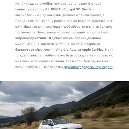
Наприклад, автомобіль може запропонувати фірмову
концепцію салону
PEUGEOT i-Cockpit 3D Quartz
з
високоякісним 10-дюймовим дисплеєм панелі приладів.
Передня панель салону розвернута до водія та, одночасно з
цим, відкрита для пасажира – щоб зберегти відчуття балансу
та рівноваги. Центральне місце на передній панелі займає
широкоформатний 10-дюймовий сенсорний дисплей
мультимедійної системи. Остання, до речі, підтримує
бездротове підключення Android Auto та Apple CarPlay
. Крім
того, власник автомобіля може бути завжди з ним на зв’язку:
не тільки коли сидить в салоні, але й коли знаходиться на
великій відстані – все завдяки
фірмовому додатку MyPeugeot
.