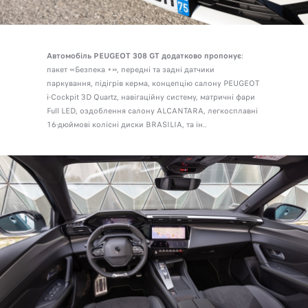
Автомобіль PEUGEOT 308 GT додатково пропонує
:
пакет «Безпека +», передні та задні датчики
паркування, підігрів керма, концепцію салону PEUGEOT
i-Cockpit 3D Quartz, навігаційну систему, матричні фари
Full LED, оздоблення салону ALCANTARA, легкосплавні
16-дюймові колісні диски BRASILIA, та ін..