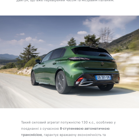
двигун, що вже перевірений часом та місцевим пальним.
Такий силовий агрегат потужністю 130 к.с., особливо у
поєднанні з сучасною
8-ступеневою автоматичною
трансмісією
, гарантує вражаючу економічність та