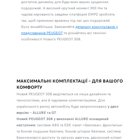
достатню динаміку для будь-яких ваших щоденних
подорожей. А високий крутний момент 300 Нм та
чудова керованість завдяки платформі ЕМР2 зроблять
так, щоб приємних вражень під час цих подорожей
було якнайбільше. Замовляйте
детальну консультацію у
представників PEUGEOT
та дізнайтесь всі технічні
особливості Нового PEUGEOT 308.
МАКСИМАЛЬНІ КОМПЛЕКТАЦІЇ – ДЛЯ ВАШОГО
КОМФОРТУ
Новий PEUGEOT 308 виділяється не лише дизайном та
технологіями, але й чудовими комплектаціями. Для
українського ринку автомобіль буде запропоновано
у двох
версіях – ALLURE та GT
.
Новий PEUGEOT 308 у виконанні ALLURE оснащений
наступним
: системи ABS та ESP, пакет «Безпека», фронтальні
та бокові подушки безпеки, бокові шторки безпеки, система
безключового доступу та запуску двигуна, двозонний клімат-