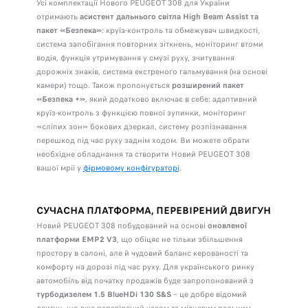
Усі комплектації Нового PEUGEOT 308 для України
отримають
асистент дальнього світла High Beam Assist та
пакет «Безпека»
: круїз-контроль та обмежувач швидкості,
система запобігання повторних зіткнень, моніторинг втоми
водія, функція утримування у смузі руху, зчитування
дорожніх знаків, система екстреного гальмування (на основі
камери) тощо. Також пропонується
розширений пакет
«Безпека +»
, який додатково включає в себе: адаптивний
круїз-контроль з функцією повної зупинки, моніторинг
«сліпих зон» бокових дзеркал, систему розпізнавання
перешкод під час руху заднім ходом. Ви можете обрати
необхідне обладнання та створити Новий PEUGEOT 308
вашої мрії у
фірмовому конфігураторі
.
СУЧАСНА ПЛАТФОРМА, ПЕРЕВІРЕНИЙ ДВИГУН
Новий PEUGEOT 308 побудований на основі
оновленої
платформи ЕМР2 V3
, що обіцяє не тільки збільшення
простору в салоні, але й чудовий баланс керованості та
комфорту на дорозі під час руху. Для українського ринку
автомобіль від початку продажів буде запропонований з
турбодизелем 1.5 BlueHDi 130 S&S
– це добре відомий