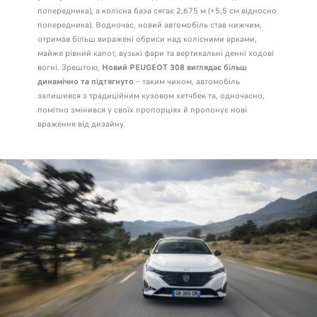
попередника), а колісна база сягає 2,675 м (+5,5 см відносно
попередника). Водночас, новий автомобіль став нижчим,
отримав більш виражені обриси над колісними арками,
майже рівний капот, вузькі фари та вертикальні денні ходові
вогні. Зрештою,
Новий PEUGEOT 308 виглядає більш
динамічно та підтягнуто
– таким чином, автомобіль
залишився з традиційним кузовом хетчбек та, одночасно,
помітно змінився у своїх пропорціях й пропонує нові
враження від дизайну.