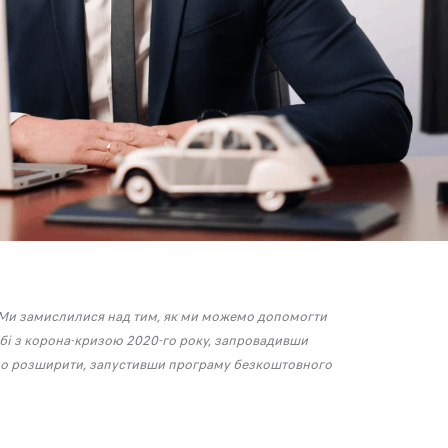
. Ми замислилися над тим, як ми можемо допомогти
ьбі з корона-кризою 2020-го року, запровадивши
чно розширити, запустивши програму безкоштовного