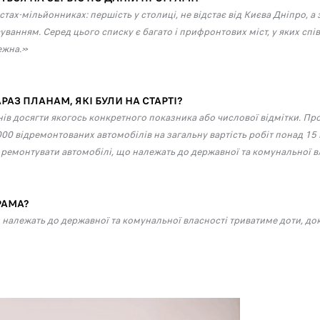
тах-мільйонниках: першість у столиці, не відстає від Києва Дніпро, а 
уванням. Серед цього списку є багато і прифронтових міст, у яких сп
ежна.»
АЗ ПЛАНАМ, ЯКІ БУЛИ НА СТАРТІ?
ів досягти якогось конкретного показника або числової відмітки. Прот
000 відремонтованих автомобілів на загальну вартість робіт понад 15 
 ремонтувати автомобілі, що належать до державної та комунальної в
РАМА?
лежать до державної та комунальної власності триватиме доти, доки