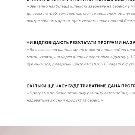
«Звичайно найбільша кількість звернень на сервіси у міс
до своїх потреб, теж звертаються за сервісним обслугов
вкотре свідчить про те, що мужність наших людей безм
ЧИ ВІДПОВІДАЮТЬ РЕЗУЛЬТАТИ ПРОГРАМИ НА ЗАР
«Як я вже казав раніше, ми не ставили перед собою план
могли уявити, що через півроку перетнемо відмітку у 1 
зупинимося, дилерські центри PEUGEOT і надалі будуть
СКІЛЬКИ ЩЕ ЧАСУ БУДЕ ТРИВАТИМЕ ДАНА ПРОГ
«Програма по безкоштовному ремонту автомобілів, що на
надаватиме якісний продукт та сервіс.»