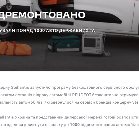
ВІДРЕМОНТОВАНО
УВАЛИ ПОНАД 1000 АВТО ДЕРЖАВНИХ ТА
ерну Stellantis запустило програму безкоштовного сервісного обслуг
отягом останніх півроку автомобілі PEUGEOT безкоштовно отримувал
 кількість автомобілів, які звернулися на сервіси брендів концерну St
antis Україна та представники дилерської мережі готові розповісти 
татів вдалося досягнути на шляху до
1000
відремонтованих автомобілі