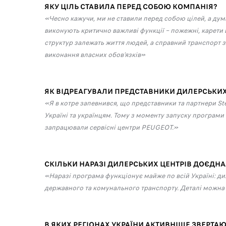
ЯКУ ЦІЛЬ СТАВИЛА ПЕРЕД СОБОЮ КОМПАНІЯ?
«Чесно кажучи, ми не ставили перед собою цілей, а дума
виконують критично важливі функції – пожежні, карети 
структур залежать життя людей, а справний транспорт за
виконання власних обов’язків»
ЯК ВІДРЕАГУВАЛИ ПРЕДСТАВНИКИ ДИЛЕРСЬКИХ
«Я в котре запевнився, що представники та партнери Ste
Україні та українцям. Тому з моменту запуску програми в 
запрацювали сервісні центри PEUGEOT.»
СКІЛЬКИ НАРАЗІ ДИЛЕРСЬКИХ ЦЕНТРІВ ДОЄДНАЛ
«Наразі програма функціонує майже по всій Україні: ди
державного та комунального транспорту. Деталі можна д
В ЯКИХ РЕГІОНАХ УКРАЇНИ АКТИВНІШЕ ЗВЕРТАЮ