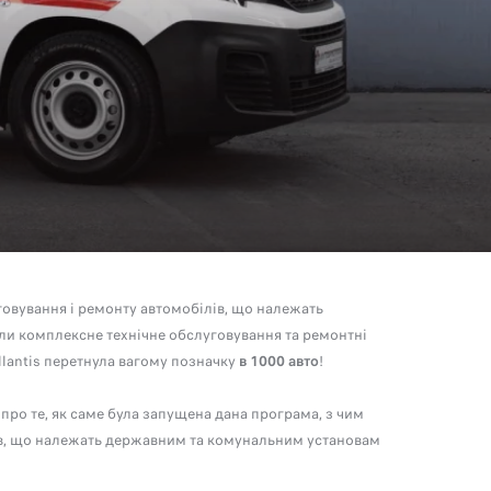
овування і ремонту автомобілів, що належать
и комплексне технічне обслуговування та ремонтні
ellantis перетнула вагому позначку
в 1000 авто
!
про те, як саме була запущена дана програма, з чим
в, що належать державним та комунальним установам