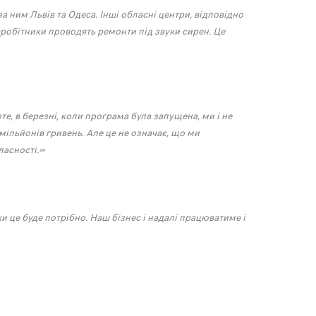
за ним Львів та Одеса. Інші обласні центри, відповідно
івробітники проводять ремонти під звуки сирен. Це
е, в березні, коли програма була запущена, ми і не
мільйонів гривень. Але це не означає, що ми
ласності.»
 це буде потрібно. Наш бізнес і надалі працюватиме і