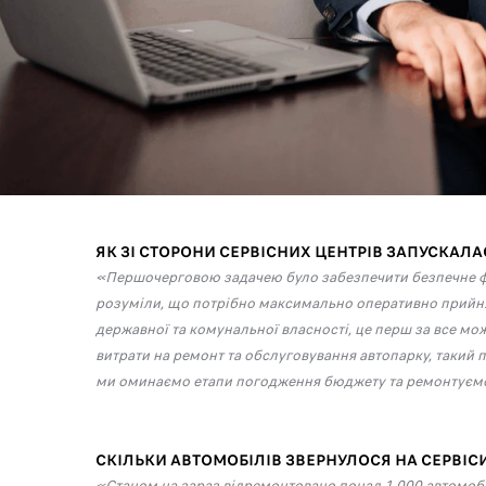
ЯК ЗІ СТОРОНИ СЕРВІСНИХ ЦЕНТРІВ ЗАПУСКАЛ
«Першочерговою задачею було забезпечити безпечне функ
розуміли, що потрібно максимально оперативно прийня
державної та комунальної власності, це перш за все м
витрати на ремонт та обслуговування автопарку, такий пр
ми оминаємо етапи погодження бюджету та ремонтуємо а
СКІЛЬКИ АВТОМОБІЛІВ ЗВЕРНУЛОСЯ НА СЕРВІСИ 
«Станом на зараз відремонтовано понад 1 000 автомобіл