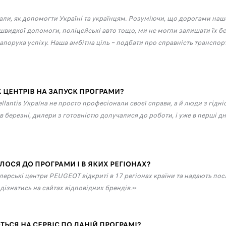
ли, як допомогти Україні та українцям. Розуміючи, що дорогами нашої
швидкої допомоги, поліцейські авто тощо, ми не могли залишати їх б
порука успіху. Наша амбітна ціль – подбати про справність транспорт
 ЦЕНТРІВ НА ЗАПУСК ПРОГРАМИ?
llantis Україна не просто професіонали своєї справи, а й люди з гід
березні, дилери з готовністю долучалися до роботи, і уже в перші дні 
ОСЯ ДО ПРОГРАМИ І В ЯКИХ РЕГІОНАХ?
лерські центри PEUGEOT відкриті в 17 регіонах країни та надають п
ізнатись на сайтах відповідних брендів.»
ТЬСЯ НА СЕРВІС ПО ДАНІЙ ПРОГРАМІ?