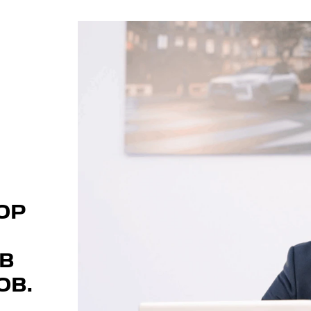
ОР
В
ОВ.