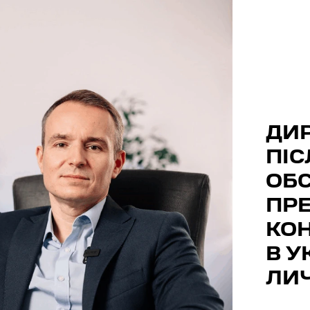
ДИР
ПІ
ОБ
ПР
КОН
В У
ЛИ