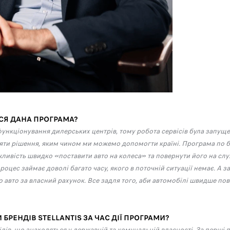
АСЯ ДАНА ПРОГРАМА?
ціонування дилерських центрів, тому робота сервісів була запущена т
ти рішення, яким чином ми можемо допомогти країні. Програма по б
ожливість швидко «поставити авто на колеса» та повернути його на с
оцес займає доволі багато часу, якого в поточній ситуації немає. А за
вто за власний рахунок. Все задля того, аби автомобілі швидше пов
БРЕНДІВ STELLANTIS ЗА ЧАС ДІЇ ПРОГРАМИ?
ів, що знаходяться у державній та комунальній власності. За перші 