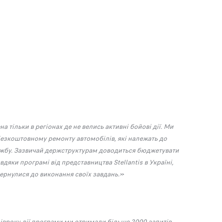
ільки в регіонах де не велись активні бойові дії. Ми
езкоштовному ремонту автомобілів, які належать до
лужбу. Зазвичай держструктурам доводиться бюджетувати
вдяки програмі від представництва Stellantis в Україні,
ернулися до виконання своїх завдань.»
півроку дії програми ми отримали більше 2000 запитів