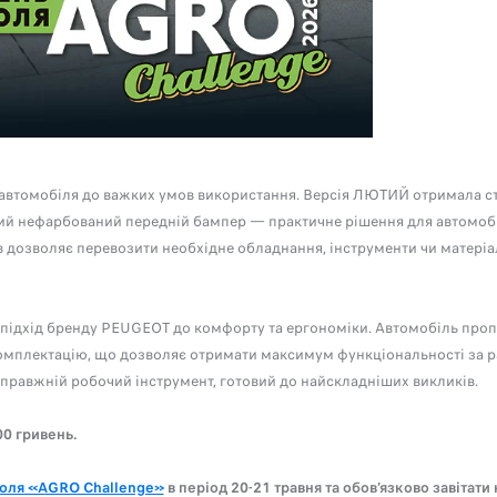
 автомобіля до важких умов використання. Версія ЛЮТИЙ отримала стал
ний нефарбований передній бампер — практичне рішення для автомобі
в дозволяє перевозити необхідне обладнання, інструменти чи матер
ідхід бренду PEUGEOT до комфорту та ергономіки. Автомобіль проп
плектацію, що дозволяє отримати максимум функціональності за ра
справжній робочий інструмент, готовий до найскладніших викликів.
00 гривень.
оля «AGRO Challenge»
в період 20-21 травня та обов’язково завітати