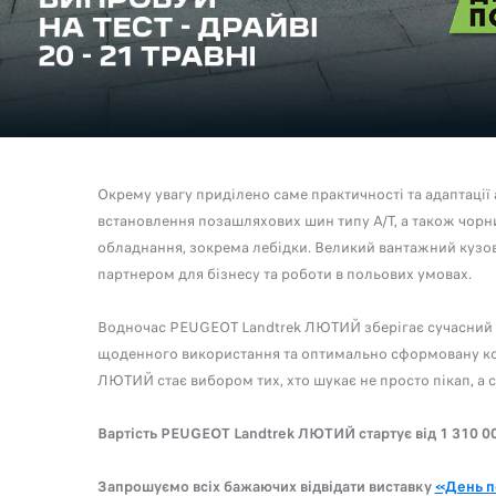
Окрему увагу приділено саме практичності та адаптації
встановлення позашляхових шин типу А/Т, а також чор
обладнання, зокрема лебідки. Великий вантажний кузо
партнером для бізнесу та роботи в польових умовах.
Водночас PEUGEOT Landtrek ЛЮТИЙ зберігає сучасний п
щоденного використання та оптимально сформовану ком
ЛЮТИЙ стає вибором тих, хто шукає не просто пікап, а 
Вартість PEUGEOT Landtrek ЛЮТИЙ стартує від 1 310 0
Запрошуємо всіх бажаючих відвідати виставку
«День п