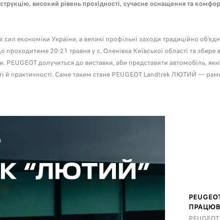
рукцію, високий рівень прохідності, сучасне оснащення та комфор
 сил економіки України, а великі профільні заходи традиційно об’єд
що проходитиме 20-21 травня у с. Оленівка Київської області та збере 
ни. PEUGEOT долучиться до виставки, аби представити автомобіль, яки
і й практичності. Саме таким стане PEUGEOT Landtrek ЛЮТИЙ — рамни
PEUGEO
ПРАЦЮВ
PEUGEOT L