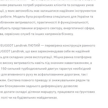
нням реальних потреб українських клієнтів та складних умов
ції, у яких автомобіль має залишатися надійним інструментом
роботи. Модель була розроблена спеціально для України та
обленням витривалості, практичності й функціональності,
ебують представники аграрного сектору, енергетичної сфери,
ва, сервісних служб та інших напрямків бізнесу.
 PEUGEOT Landtrek ЛЮТИЙ — перевірена конструкція рамного
UGEOT Landtrek, що вже зарекомендував себе як надійний
ь для складних умов експлуатації. Міцна рамна платформа
є високу витривалість навіть під значним навантаженням, а
 150-сильний турбодизельний двигун гарантує необхідний
и для впевненого руху як асфальтованими дорогами, так і
жям. Система повного приводу зі знижувальним рядом та
им блокуванням заднього диференціалу дозволяє
ю долати складні ділянки маршруту, працювати на ґрунтових
у полі чи на будівельних майданчиках.