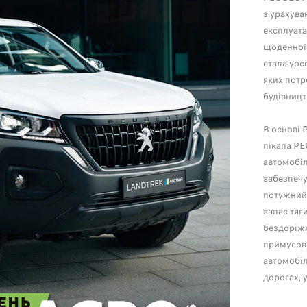
з урахува
експлуата
щоденної 
стала уос
яких потр
будівницт
В основі
пікапа PE
автомобіл
забезпечу
потужний
запас тяг
бездоріж
примусов
автомобіл
дорогах, 