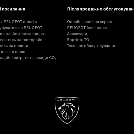
 посилання
Післяпродажне обслуговуван
ти PEUGEOT онлайн
Онлайн запис на сервіс
урувати ваш PEUGEOT
PEUGEOT Assistance
и онлайн консультацію
Аксесуари
уватись на тест-драйв
Вартість ТО
тись на новини
Технічне обслуговування
тись від новин
аційні витрати та викиди CO₂