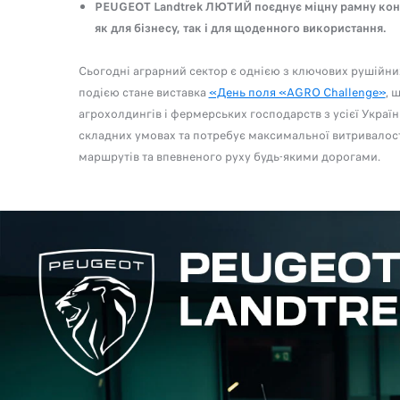
PEUGEOT Landtrek ЛЮТИЙ поєднує міцну рамну конст
як для бізнесу, так і для щоденного використання.
Сьогодні аграрний сектор є однією з ключових рушійних
подією стане виставка
«День поля «AGRO Challenge»
, 
агрохолдингів і фермерських господарств з усієї Украї
складних умовах та потребує максимальної витривалост
маршрутів та впевненого руху будь-якими дорогами.