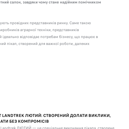
тний салон, завдяки чому стане надійним помічником
нують провідних представників ринку. Саме такою
виробників аграрної техніки, представників
й ідеально відповідає потребам бізнесу, що працює в
й пікап, створений для важкої роботи, далеких
T LANDTREK ЛЮТИЙ: СТВОРЕНИЙ ДОЛАТИ ВИКЛИКИ,
АТИ БЕЗ КОМПРОМІСІВ
andtrek ЛЮТИЙ — це спеціальне виконання пікапа, створене