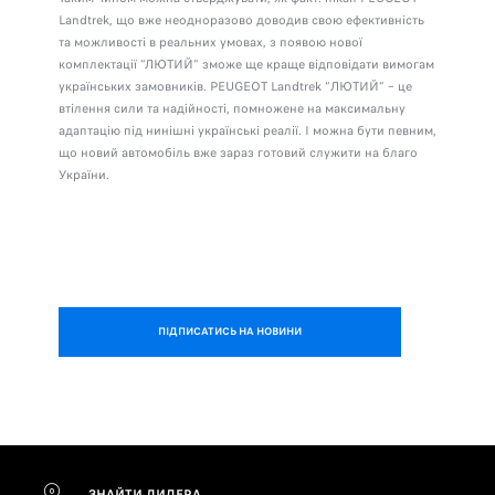
Landtrek, що вже неодноразово доводив свою ефективність
та можливості в реальних умовах, з появою нової
комплектації “ЛЮТИЙ” зможе ще краще відповідати вимогам
українських замовників. PEUGEOT Landtrek “ЛЮТИЙ” – це
втілення сили та надійності, помножене на максимальну
адаптацію під нинішні українські реалії. І можна бути певним,
що новий автомобіль вже зараз готовий служити на благо
України.
ПІДПИСАТИСЬ НА НОВИНИ
ЗНАЙТИ ДИЛЕРА