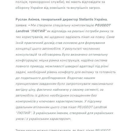
поліція, прикордонні служби), які мають відповідати за
оборону України від зовнішніх та внутрішніх загроз.
Руслан Акімов, генеральний директор Stellantis Україна
,
заявив: «
Ми створили спеціальну комплектацію
PEUGEOT
Landtrek
“ЛЮТИЙ”
як відповідь на реальні потреби ринку та
тих користувачів, які щоденно задіюють пікап на повну. Саме
їхній практичний досвід став основою для формування
концепції цього автомобіля. У результаті численних
консультацій та обговорень було визначено оптимальну
конфігурацію: міцна рамна конструкція, надійна система
повного приводу, можливості швидкої адаптації під різні
задачі, необхідний рівень комфорту для екіпажу та готовність
до подальшого дообладнання. Водночас нашим
принциповим завданням було запропонувати максимально
вигідну ціну, фактично найнижчу у своєму сегменті, за
автомобіль із дійсно необхідним оснащенням без
компромісів у ключових характеристиках. У підсумку
ідеальним втіленням цього став пікап PEUGEOT Landtrek
“ЛЮТИЙ”. З українським іменем, створений для українських
умов і з українським характером».
Таким чином можна стверджувати, як факт: пікап PEUGEOT