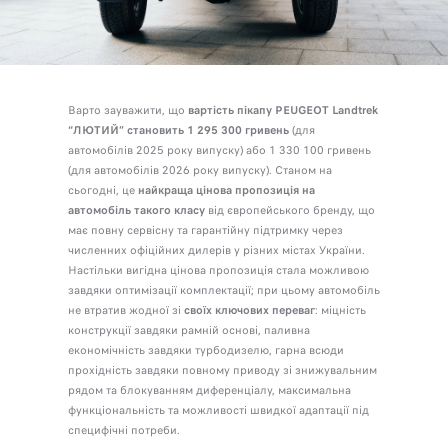
Варто зауважити, що
вартість пікапу PEUGEOT Landtrek
“ЛЮТИЙ” становить 1 295 300 гривень
(для
автомобілів 2025 року випуску) або 1 330 100 гривень
(для автомобілів 2026 року випуску). Станом на
сьогодні, це
найкраща цінова пропозиція на
автомобіль такого класу
від європейського бренду, що
має повну сервісну та гарантійну підтримку через
численних офіційних дилерів у різних містах України.
Настільки вигідна цінова пропозиція стала можливою
завдяки оптимізації комплектації; при цьому автомобіль
не втратив жодної зі
своїх ключових переваг
: міцність
конструкції завдяки рамній основі, паливна
економічність завдяки турбодизелю, гарна всюди
прохідність завдяки повному приводу зі знижувальним
рядом та блокуванням диференціалу, максимальна
функціональність та можливості швидкої адаптації під
специфічні потреби.