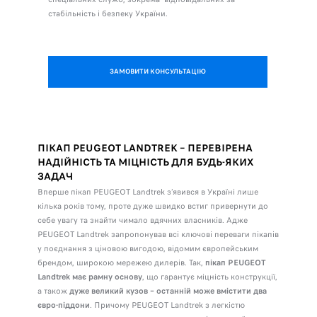
стабільність і безпеку України.
ЗАМОВИТИ КОНСУЛЬТАЦІЮ
ПІКАП PEUGEOT LANDTREK – ПЕРЕВІРЕНА
НАДІЙНІСТЬ ТА МІЦНІСТЬ ДЛЯ БУДЬ-ЯКИХ
ЗАДАЧ
Вперше пікап PEUGEOT Landtrek з’явився в Україні лише
кілька років тому, проте дуже швидко встиг привернути до
себе увагу та знайти чимало вдячних власників. Адже
PEUGEOT Landtrek запропонував всі ключові переваги пікапів
у поєднання з ціновою вигодою, відомим європейським
брендом, широкою мережею дилерів. Так,
пікап PEUGEOT
Landtrek має рамну основу
, що гарантує міцність конструкції,
а також
дуже великий кузов – останній може вмістити два
євро-піддони
. Причому PEUGEOT Landtrek з легкістю