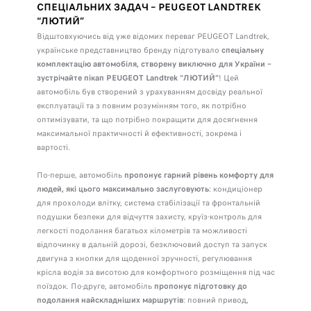
СПЕЦІАЛЬНИХ ЗАДАЧ – PEUGEOT LANDTREK
“ЛЮТИЙ”
Відштовхуючись від уже відомих переваг PEUGEOT Landtrek,
українське представництво бренду підготувало
спеціальну
комплектацію автомобіля, створену виключно для України –
зустрічайте пікап PEUGEOT Landtrek “ЛЮТИЙ”
! Цей
автомобіль був створений з урахуванням досвіду реальної
експлуатації та з повним розумінням того, як потрібно
оптимізувати, та що потрібно покращити для досягнення
максимальної практичності й ефективності, зокрема і
вартості.
По-перше, автомобіль
пропонує гарний рівень комфорту для
людей, які цього максимально заслуговують
: кондиціонер
для прохолоди влітку, система стабілізації та фронтальній
подушки безпеки для відчуття захисту, круїз-контроль для
легкості подолання багатьох кілометрів та можливості
відпочинку в дальній дорозі, безключовий доступ та запуск
двигуна з кнопки для щоденної зручності, регулювання
крісла водія за висотою для комфортного розміщення під час
поїздок. По-друге, автомобіль
пропонує підготовку до
подолання найскладніших маршрутів
: повний привод,