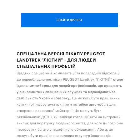
ЗНАЙТИ ДИЛЕРА
СПЕЦІАЛЬНА ВЕРСІЯ ПІКАПУ PEUGEOT
LANDTREK “ЛЮТИЙ” – ДЛЯ ЛЮДЕЙ
СПЕЦІАЛЬНИХ ПРОФЕСІЙ
Завдяки специфічній комплектації та попередній підготовці
до переобладнання, пікап PEUGEOT Landtrek “ЛЮТИЙ”
стане
ідеальним вибором для людей-професіоналів, що працюють
у різноманітних спеціальних службах та відповідають за
стабільність України і безпеку.
. Це можуть бути працівники
критичної інфраструктури, яким потрібен автомобіль для
створення пересувної майстерні. Це можуть бути
рятувальники ДСНС, які завжди готові виїхати на екстрений
виклик для порятунку людського життя, для чого їм потрібно
перевозити багато специфічного обладнання. Або ж це
можуть бути працівники силових структур (нацгвардія,