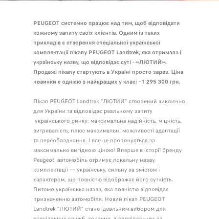
PEUGEOT системно працює над тим, щоб відповідати
кожному запиту своїх клієнтів. Одним із таких
прикладів є створення спеціальної української
комплектації пікапу PEUGEOT Landtrek, яка отримала і
українську назву, що відповідає суті - «ЛЮТИЙ».
Продажі пікапу стартують в Україні просто зараз. Ціна
новинки є однією з найкращих у класі –1 295 300 грн.
Пікап PEUGEOT Landtrek “ЛЮТИЙ” створений виключно
для України та відповідає реальному запиту
українського ринку: максимальна надійність, міцність,
витривалість, плюс максимальні можливості адаптації
та переобладнання. І все це пропонується за
максимально вигідною ціною! Вперше в історії бренду
Peugeot автомобіль отримує локальну назву
комплектації — українську, сильну за змістом і
характером, що повністю відображає його сутність.
Питомо українська назва, яка повністю відповідає
призначенню автомобіля. Новий пікап PEUGEOT
Landtrek “ЛЮТИЙ” стане ідеальним вибором для
спеціальних служб, зокрема відповідальних за