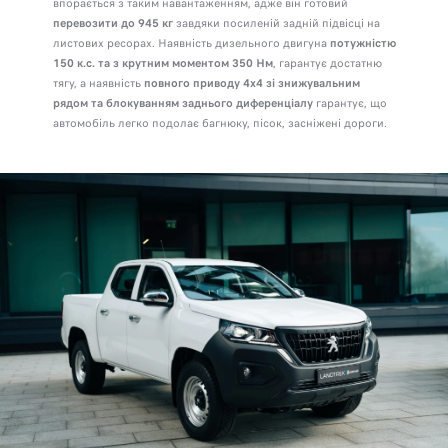
впорається з таким навантаженням, адже він готовий
перевозити до 945 кг
завдяки посиленій задній підвісці
на
листових ресорах. Наявність дизельного двигуна
потужністю
150 к.с. та з крутним моментом 350 Нм
, гарантує достатню
тягу, а наявність
повного приводу 4х4 зі знижувальним
рядом та блокуванням заднього диференціалу
гарантує, що
автомобіль легко подолає багнюку, пісок, засніжені дороги.