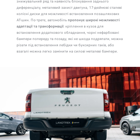
знижувальний ряд та наявність блокування заднього
диференціалу, металевий захист двигуна, 17-дюймові сталеві
колісні диски для можливості встановлення позашляхових
АТ-шин. По-третє, автомобіль
пропонує широкі можливості
адаптації та трансформації
: кріплення в кузов для
встановлення додаткового обладнання, чорні нефарбовані
бампери попереду та позаду, які не шкода подряпати, можна
різати під встановлення лебідки чи буксирних гаків, або
взагалі можна легко замінити на силові металеві бампери.