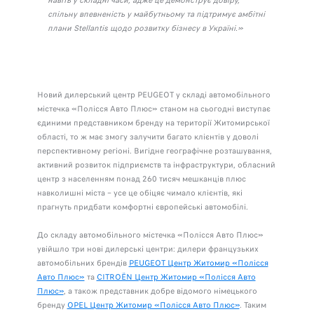
навіть у складні часи, адже це демонструє довіру,
спільну впевненість у майбутньому та підтримує амбітні
плани Stellantis щодо розвитку бізнесу в Україні.»
Новий дилерський центр PEUGEOT у складі автомобільного
містечка «Полісся Авто Плюс» станом на сьогодні виступає
єдиними представником бренду на території Житомирської
області, то ж має змогу залучити багато клієнтів у доволі
перспективному регіоні. Вигідне географічне розташування,
активний розвиток підприємств та інфраструктури, обласний
центр з населенням понад 260 тисяч мешканців плюс
навколишні міста – усе це обіцяє чимало клієнтів, які
прагнуть придбати комфортні європейські автомобілі.
До складу автомобільного містечка «Полісся Авто Плюс»
увійшло три нові дилерські центри: дилери французьких
автомобільних брендів
PEUGEOT Центр Житомир «Полісся
Авто Плюс»
та
CITROЁN Центр Житомир «Полісся Авто
Плюс»
, а також представник добре відомого німецького
бренду
OPEL Центр Житомир «Полісся Авто Плюс»
. Таким