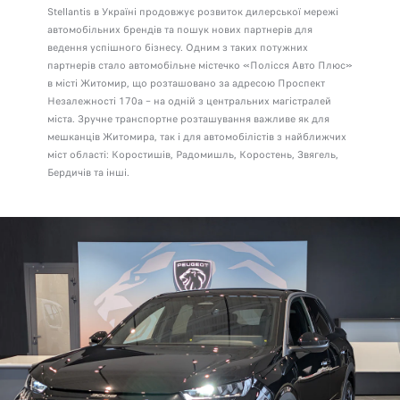
Stellantis в Україні продовжує розвиток дилерської мережі
автомобільних брендів та пошук нових партнерів для
ведення успішного бізнесу. Одним з таких потужних
партнерів стало автомобільне містечко «Полісся Авто Плюс»
в місті Житомир, що розташовано за адресою Проспект
Незалежності 170а – на одній з центральних магістралей
міста. Зручне транспортне розташування важливе як для
мешканців Житомира, так і для автомобілістів з найближчих
міст області: Коростишів, Радомишль, Коростень, Звягель,
Бердичів та інші.