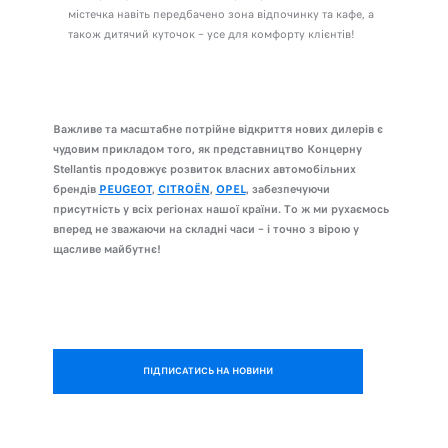
містечка навіть передбачено зона відпочинку та кафе, а
також дитячий куточок – усе для комфорту клієнтів!
Важливе та масштабне потрійне відкриття нових дилерів є
чудовим прикладом того, як представництво Концерну
Stellantis продовжує розвиток власних автомобільних
брендів
PEUGEOT
,
CITROЁN
,
OPEL
, забезпечуючи
присутність у всіх регіонах нашої країни. То ж ми рухаємось
вперед не зважаючи на складні часи – і точно з вірою у
щасливе майбутнє!
ПІДПИСАТИСЬ НА НОВИНИ