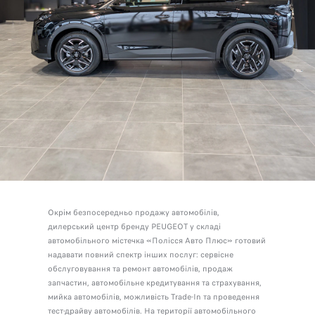
Окрім безпосередньо продажу автомобілів,
дилерський центр бренду PEUGEOT у складі
автомобільного містечка «Полісся Авто Плюс» готовий
надавати повний спектр інших послуг: сервісне
обслуговування та ремонт автомобілів, продаж
запчастин, автомобільне кредитування та страхування,
мийка автомобілів, можливість Trade-In та проведення
тест-драйву автомобілів. На території автомобільного