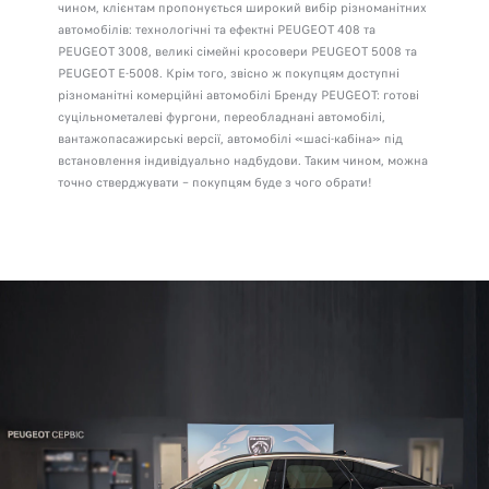
чином, клієнтам пропонується широкий вибір різноманітних
автомобілів: технологічні та ефектні PEUGEOT 408 та
PEUGEOT 3008, великі сімейні кросовери PEUGEOT 5008 та
PEUGEOT E-5008. Крім того, звісно ж покупцям доступні
різноманітні комерційні автомобілі Бренду PEUGEOT: готові
суцільнометалеві фургони, переобладнані автомобілі,
вантажопасажирські версії, автомобілі «шасі-кабіна» під
встановлення індивідуально надбудови. Таким чином, можна
точно стверджувати – покупцям буде з чого обрати!