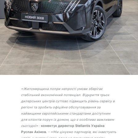
«Житомирщина попри непрості умови зберігає
стабільний економічний потенціал. Відкриття трьох
дилерських центрів суттєво підвищить рівень сервісу в
регіоні та зробить офіційне обслуговування за
найвищими європейськими стандартами доступним
для клієнтів поруч із домом, що є особливо важливим
сьогодні» -
коментує директор Stellantis Україна
Руслан Акімов.
– «Ми цінуємо партнерів, які інвестують